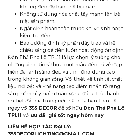
khung đèn để hạn chế bụi bám.
Không sử dụng hóa chất tẩy mạnh lên bề
mặt sản phẩm.
Ngắt điện hoàn toàn trước khi vệ sinh hoặc
kiểm tra đèn.
Bảo dưỡng định kỳ phần dây treo và hệ
chiếu sáng để đèn luôn hoạt động ổn định.
Đèn Thả Pha Lê TPL11 là lựa chọn lý tưởng cho
những ai muốn sở hữu một mẫu đèn có vẻ đẹp
hiện đại, ánh sáng đẹp và tính ứng dụng cao
trong không gian sống. Với thiết kế tinh tế, chất
liệu nổi bật và khả năng tạo điểm nhấn rõ ràng,
sản phẩm này hoàn toàn xứng đáng trở thành
chi tiết đắt giá trong nội thất của bạn. Liên hệ
ngay với
355 DECOR
để sở hữu
Đèn Thả Pha Lê
TPL11
với
ưu đãi giá tốt ngay hôm nay
.
LIÊN HỆ HỢP TÁC ĐẠI LÝ:
355DECORLIGHTING@GMAIL.COM