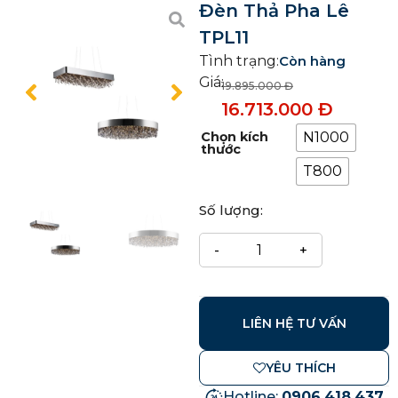
Đèn Thả Pha Lê
TPL11
Tình trạng:
Còn hàng
Giá:
19.895.000
Đ
16.713.000
Đ
Chọn kích
N1000
thước
T800
Số lượng:
LIÊN HỆ TƯ VẤN
YÊU THÍCH
Hotline:
0906.418.437