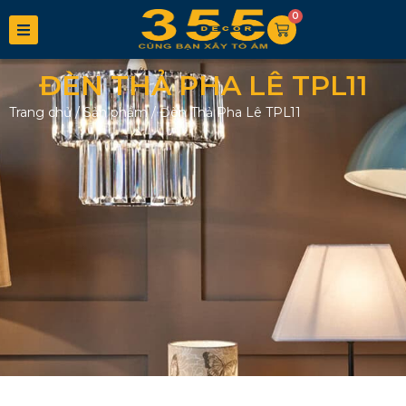
0
ĐÈN THẢ PHA LÊ TPL11
Trang chủ
/
Sản phẩm
/
Đèn Thả Pha Lê TPL11