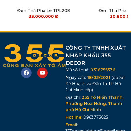
Đèn Thả Pha Lê TPL208
Đèn Thả Pha 
33.000.000
Đ
30.800.
CÔNG TY TNHH XUẤT
NHẬP KHẨU 355
DECOR
Mã số thuế:
0316755536
Ngày cấp:
18/03/2021
(do Sở
Kế Hoạch và Đầu Tư TP Hồ
Chí Minh cấp)
Địa chỉ:
355 Tô Hiến Thành,
Phường Hoà Hưng, Thành
phố Hồ Chí Minh
Hotline:
0963773625
Email: