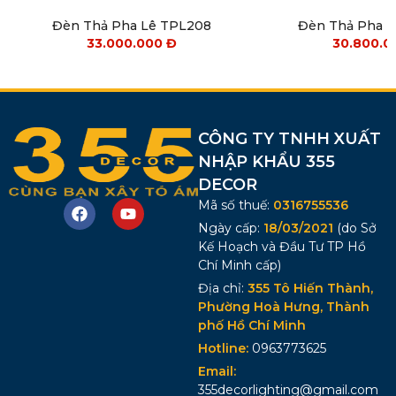
Đèn Thả Pha Lê TPL208
Đèn Thả Pha 
33.000.000
Đ
30.800.
CÔNG TY TNHH XUẤT
NHẬP KHẨU 355
DECOR
Mã số thuế:
0316755536
Ngày cấp:
18/03/2021
(do Sở
Kế Hoạch và Đầu Tư TP Hồ
Chí Minh cấp)
Địa chỉ:
355 Tô Hiến Thành,
Phường Hoà Hưng, Thành
phố Hồ Chí Minh
Hotline:
0963773625
Email:
355decorlighting@gmail.com