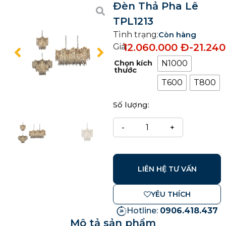
Đèn Thả Pha Lê
TPL1213
Tình trạng:
Còn hàng
12.060.000
Đ
-
21.24
Giá:
Chọn kích
N1000
thước
T600
T800
Số lượng:
LIÊN HỆ TƯ VẤN
YÊU THÍCH
Hotline:
0906.418.437
Mô tả sản phẩm