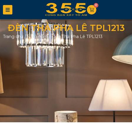
0
ĐÈN THẢ PHA LÊ TPL1213
Trang chủ
/
Sản phẩm
/
Đèn Thả Pha Lê TPL1213