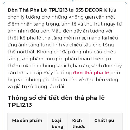
Đèn Thả Pha Lê TPL1213
tại
355 DECOR
là lựa
chọn lý tưởng cho những không gian cần một
điểm nhấn sang trọng, tinh tế và thu hút ngay từ
ánh nhìn đầu tiên. Mẫu đèn gây ấn tượng với
thiết kế pha lê thả tầng mềm mại, mang lại hiệu
ứng ánh sáng lung linh và chiều sâu cho tổng
thể nội thất. Không chỉ đáp ứng nhu cầu chiếu
sáng, sản phẩm còn góp phần hoàn thiện gu
thẩm mỹ cho phòng khách, bàn ăn, sảnh đón hay
căn hộ cao cấp. Đây là dòng
đèn thả pha lê
phù
hợp với những gia chủ ưu tiên vẻ đẹp bền vững
và giá trị sử dụng lâu dài.
Thông số chi tiết đèn thả pha lê
TPL1213
Mã sản phẩm
Loại
Kích
Chất liệu
bóng
thước