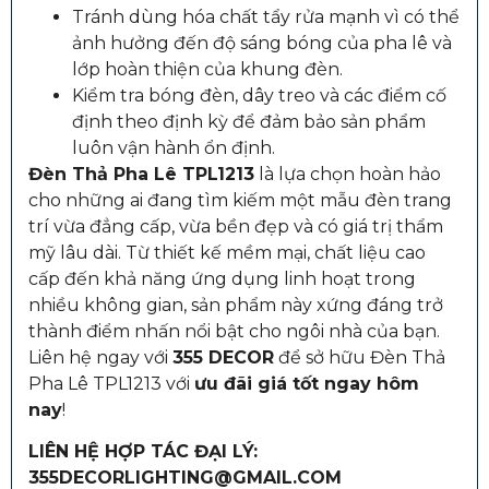
Tránh dùng hóa chất tẩy rửa mạnh vì có thể
ảnh hưởng đến độ sáng bóng của pha lê và
lớp hoàn thiện của khung đèn.
Kiểm tra bóng đèn, dây treo và các điểm cố
định theo định kỳ để đảm bảo sản phẩm
luôn vận hành ổn định.
Đèn Thả Pha Lê TPL1213
là lựa chọn hoàn hảo
cho những ai đang tìm kiếm một mẫu đèn trang
trí vừa đẳng cấp, vừa bền đẹp và có giá trị thẩm
mỹ lâu dài. Từ thiết kế mềm mại, chất liệu cao
cấp đến khả năng ứng dụng linh hoạt trong
nhiều không gian, sản phẩm này xứng đáng trở
thành điểm nhấn nổi bật cho ngôi nhà của bạn.
Liên hệ ngay với
355 DECOR
để sở hữu Đèn Thả
Pha Lê TPL1213 với
ưu đãi giá tốt ngay hôm
nay
!
LIÊN HỆ HỢP TÁC ĐẠI LÝ:
355DECORLIGHTING@GMAIL.COM