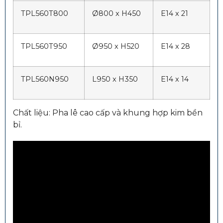
TPL560T800
Ø800 x H450
E14 x 21
TPL560T950
Ø950 x H520
E14 x 28
TPL560N950
L950 x H350
E14 x 14
Chất liệu: Pha lê cao cấp và khung hợp kim bền
bỉ.