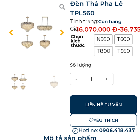
Đèn Thả Pha Lê
TPL560
Tình trạng:
Còn hàng
16.070.000
Đ
-
36.73
Giá:
Chọn
N950
T600
kích
thước
T800
T950
Số lượng:
LIÊN HỆ TƯ VẤN
YÊU THÍCH
Hotline:
0906.418.437
Mô tả sản phẩm