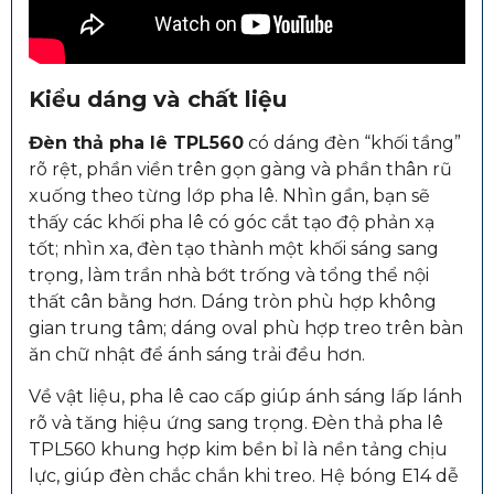
Kiểu dáng và chất liệu
Đèn thả pha lê TPL560
có dáng đèn “khối tầng”
rõ rệt, phần viền trên gọn gàng và phần thân rũ
xuống theo từng lớp pha lê. Nhìn gần, bạn sẽ
thấy các khối pha lê có góc cắt tạo độ phản xạ
tốt; nhìn xa, đèn tạo thành một khối sáng sang
trọng, làm trần nhà bớt trống và tổng thể nội
thất cân bằng hơn. Dáng tròn phù hợp không
gian trung tâm; dáng oval phù hợp treo trên bàn
ăn chữ nhật để ánh sáng trải đều hơn.
Về vật liệu, pha lê cao cấp giúp ánh sáng lấp lánh
rõ và tăng hiệu ứng sang trọng. Đèn thả pha lê
TPL560 khung hợp kim bền bỉ là nền tảng chịu
lực, giúp đèn chắc chắn khi treo. Hệ bóng E14 dễ