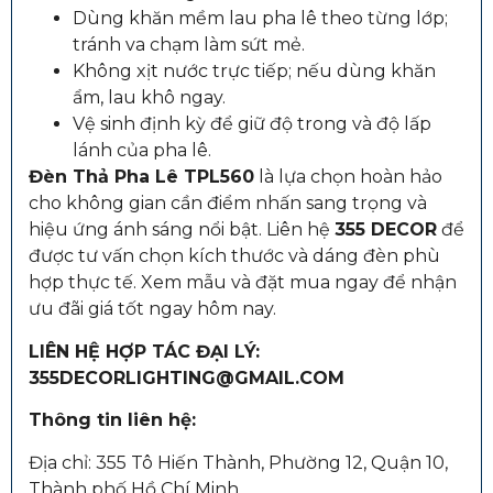
Dùng khăn mềm lau pha lê theo từng lớp;
tránh va chạm làm sứt mẻ.
Không xịt nước trực tiếp; nếu dùng khăn
ẩm, lau khô ngay.
Vệ sinh định kỳ để giữ độ trong và độ lấp
lánh của pha lê.
Đèn Thả Pha Lê TPL560
là lựa chọn hoàn hảo
cho không gian cần điểm nhấn sang trọng và
hiệu ứng ánh sáng nổi bật. Liên hệ
355 DECOR
để
được tư vấn chọn kích thước và dáng đèn phù
hợp thực tế. Xem mẫu và đặt mua ngay để nhận
ưu đãi giá tốt ngay hôm nay.
LIÊN HỆ HỢP TÁC ĐẠI LÝ:
355DECORLIGHTING@GMAIL.COM
Thông tin liên hệ:
Địa chỉ: 355 Tô Hiến Thành, Phường 12, Quận 10,
Thành phố Hồ Chí Minh