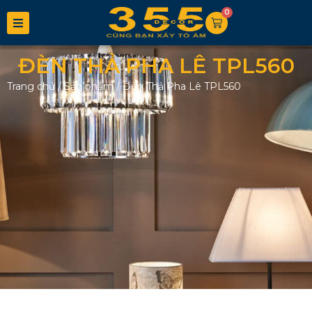
0
ĐÈN THẢ PHA LÊ TPL560
Trang chủ
/
Sản phẩm
/
Đèn Thả Pha Lê TPL560