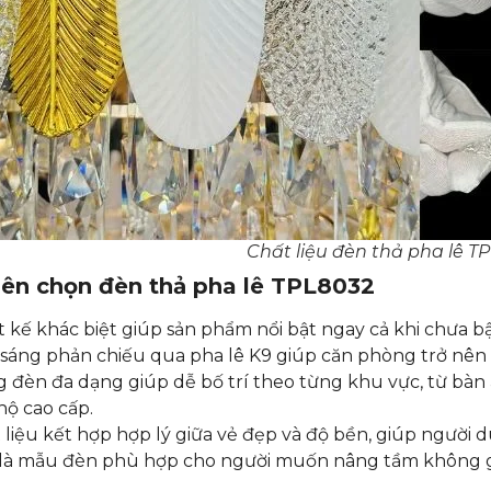
Chất liệu đèn thả pha lê 
nên chọn đèn thả pha lê TPL8032
t kế khác biệt giúp sản phẩm nổi bật ngay cả khi chưa bật
sáng phản chiếu qua pha lê K9 giúp căn phòng trở nên 
 đèn đa dạng giúp dễ bố trí theo từng khu vực, từ bà
hộ cao cấp.
 liệu kết hợp hợp lý giữa vẻ đẹp và độ bền, giúp người d
là mẫu đèn phù hợp cho người muốn nâng tầm không gian