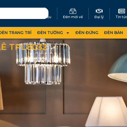
Giới thiệu
Đèn mới về
Đại lý
Tin tứ
ĐÈN TRANG TRÍ
ĐÈN TƯỜNG
ĐÈN ĐỨNG
ĐÈN BÀN
Ê TPL8032