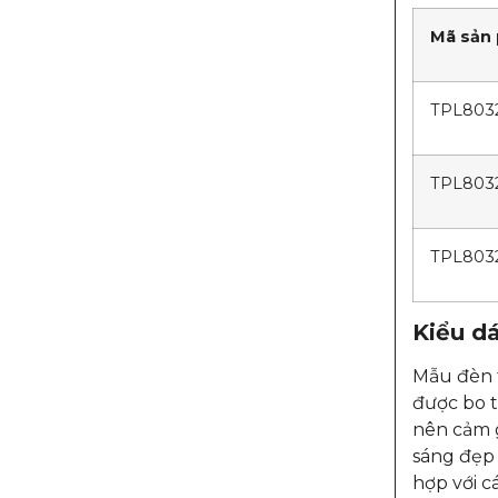
Mã sản
TPL803
TPL803
TPL803
Kiểu dá
Mẫu đèn t
được bo t
nên cảm g
sáng đẹp
hợp với c