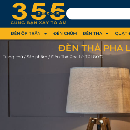
ĐÈN ỐP TRẦN
ĐÈN CHÙM
ĐÈN THẢ
QUẠT 
ĐÈN THẢ PHA L
Trang chủ
/
Sản phẩm
/
Đèn Thả Pha Lê TPL8032