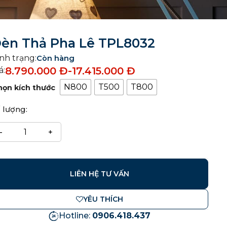
èn Thả Pha Lê TPL8032
nh trạng:
Còn hàng
8.790.000
Đ
-
17.415.000
Đ
á:
N800
T500
T800
họn kích thước
 lượng:
LIÊN HỆ TƯ VẤN
YÊU THÍCH
Hotline:
0906.418.437