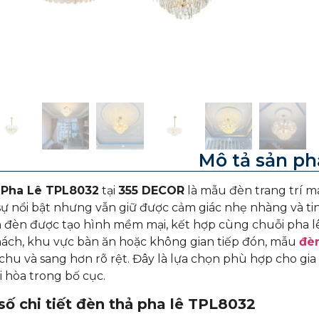
Mô tả sản p
 Pha Lê TPL8032
tại
355 DECOR
là mẫu đèn trang trí m
sự nổi bật nhưng vẫn giữ được cảm giác nhẹ nhàng và ti
 đèn được tạo hình mềm mại, kết hợp cùng chuỗi pha lê
ách, khu vực bàn ăn hoặc không gian tiếp đón, mẫu
đèn
chu và sang hơn rõ rệt. Đây là lựa chọn phù hợp cho gi
ài hòa trong bố cục.
ố chi tiết đèn thả pha lê TPL8032