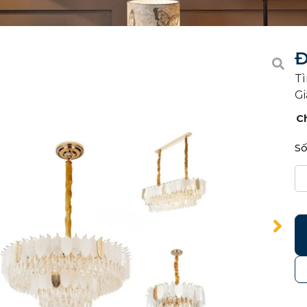
Đ
Tì
Gi
C
Số