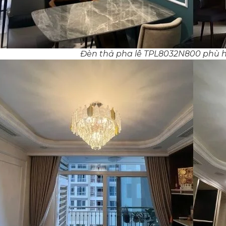
Đèn thả pha lê TPL8032N800 phù h