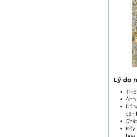
Lý do 
Thiế
Ánh 
Dáng
căn 
Chất
Đây 
hòa.