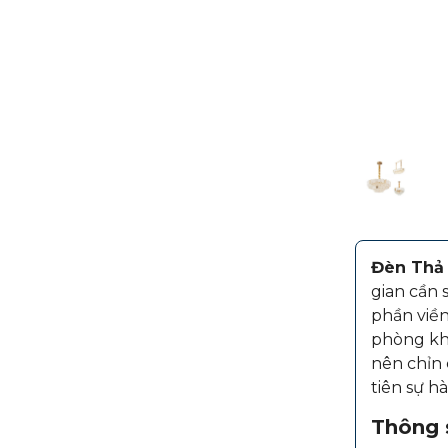
Đèn Thả
gian cần 
phần viền
phòng kh
nên chỉn 
tiên sự h
Thông s