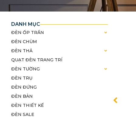
DANH MỤC
ĐÈN ỐP TRẦN
ĐÈN CHÙM
ĐÈN THẢ
QUẠT ĐÈN TRANG TRÍ
ĐÈN TƯỜNG
ĐÈN TRỤ
ĐÈN ĐỨNG
ĐÈN BÀN
ĐÈN THIẾT KẾ
ĐÈN SALE