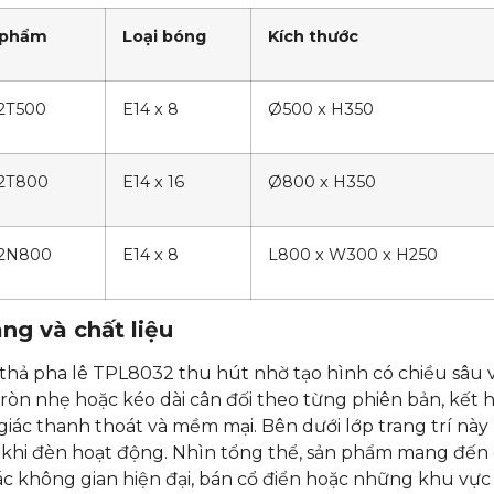
 phẩm
Loại bóng
Kích thước
2T500
E14 x 8
Ø500 x H350
2T800
E14 x 16
Ø800 x H350
2N800
E14 x 8
L800 x W300 x H250
ng và chất liệu
hả pha lê TPL8032 thu hút nhờ tạo hình có chiều sâu 
ròn nhẹ hoặc kéo dài cân đối theo từng phiên bản, kết hợ
iác thanh thoát và mềm mại. Bên dưới lớp trang trí này
 khi đèn hoạt động. Nhìn tổng thể, sản phẩm mang đến
ác không gian hiện đại, bán cổ điển hoặc những khu vực