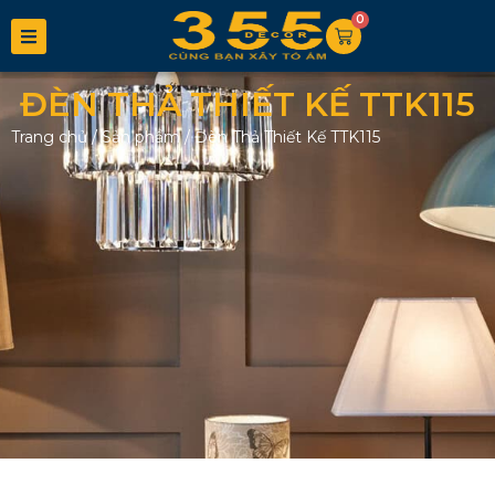
0
ĐÈN THẢ THIẾT KẾ TTK115
Trang chủ
/
Sản phẩm
/
Đèn Thả Thiết Kế TTK115