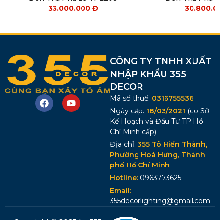
33.000.000
Đ
30.800.
CÔNG TY TNHH XUẤT
NHẬP KHẨU 355
DECOR
Mã số thuế:
0316755536
Ngày cấp:
18/03/2021
(do Sở
Kế Hoạch và Đầu Tư TP Hồ
Chí Minh cấp)
Địa chỉ:
355 Tô Hiến Thành,
Phường Hoà Hưng, Thành
phố Hồ Chí Minh
Hotline:
0963773625
Email:
355decorlighting@gmail.com