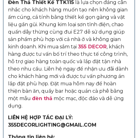
Đèn Thả Thiết Kế TTK115
là lựa chọn đáng cân
nhắc cho khách hàng muốn tạo nên không gian
ấm cúng, cá tính bằng thiết kế gọn gàng và vật
liệu gần gũi. Khung kim loại sơn tĩnh điện, chao
quấn dây thừng cùng đui E27 dễ sử dụng giúp
sản phẩm phù hợp với cả nhà ở và không gian
kinh doanh. Khi mua sắm tại
355 DECOR
, khách
hàng được tư vấn bố trí theo thực tế công trình,
hỗ trợ giao hàng toàn quốc và lắp đặt tận nhà
theo nhu cầu. Liên hệ ngay để nhận ưu đãi dành
cho khách hàng mới và được tư vấn phương án
lắp đặt phù hợp. Đặt mua hôm nay để hoàn
thiện bàn ăn, quầy bar hoặc quán cà phê bằng
một mẫu
đèn thả
mộc mạc, độc đáo và dễ ứng
dụng.
LIÊN HỆ HỢP TÁC ĐẠI LÝ:
355DECORLIGHTING@GMAIL.COM
Thông tin liên hệ: