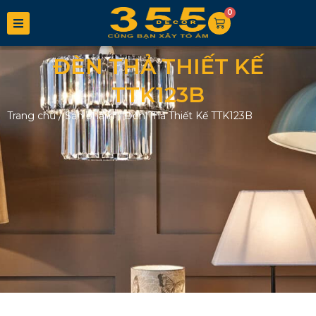
0
ĐÈN THẢ THIẾT KẾ
TTK123B
Trang chủ
/
Sản phẩm
/
Đèn Thả Thiết Kế TTK123B