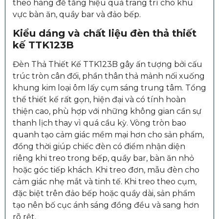
theo hàng để tăng hiệu quả trang trí cho khu
vực bàn ăn, quầy bar và đảo bếp.
Kiểu dáng và chất liệu đèn thả thiết
kế TTK123B
Đèn Thả Thiết Kế TTK123B gây ấn tượng bởi cấu
trúc tròn cân đối, phần thân thả mảnh nối xuống
khung kim loại ôm lấy cụm sáng trung tâm. Tổng
thể thiết kế rất gọn, hiện đại và có tính hoàn
thiện cao, phù hợp với những không gian cần sự
thanh lịch thay vì quá cầu kỳ. Vòng tròn bao
quanh tạo cảm giác mềm mại hơn cho sản phẩm,
đồng thời giúp chiếc đèn có điểm nhận diện
riêng khi treo trong bếp, quầy bar, bàn ăn nhỏ
hoặc góc tiếp khách. Khi treo đơn, mẫu đèn cho
cảm giác nhẹ mắt và tinh tế. Khi treo theo cụm,
đặc biệt trên đảo bếp hoặc quầy dài, sản phẩm
tạo nên bố cục ánh sáng đồng đều và sang hơn
rõ rệt.