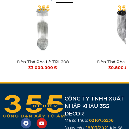
Đèn Thả Pha Lê TPL208
Đèn Thả Pha 
33.000.000
Đ
30.800.
CÔNG TY TNHH XUẤT
NHẬP KHẨU 355
DECOR
Mã số thuế:
0316755536
Ngày cấp:
18/03/2021
(do Sở