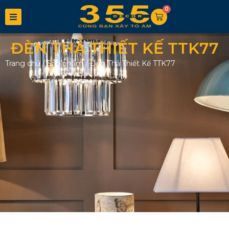
0
ĐÈN THẢ THIẾT KẾ TTK77
Trang chủ
/
Sản phẩm
/
Đèn Thả Thiết Kế TTK77