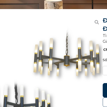
Đ
Tì
Gi
C
Số