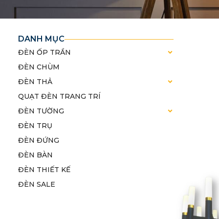
DANH MỤC
ĐÈN ỐP TRẦN
ĐÈN CHÙM
ĐÈN THẢ
QUẠT ĐÈN TRANG TRÍ
ĐÈN TƯỜNG
ĐÈN TRỤ
ĐÈN ĐỨNG
ĐÈN BÀN
ĐÈN THIẾT KẾ
ĐÈN SALE