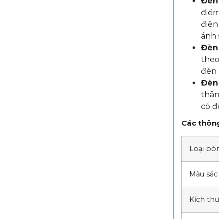
Đèn
điểm
điện
ánh 
Đèn
theo
đèn 
Đèn
thân
có đ
Các thông
Loại bó
Màu sắc
Kích th