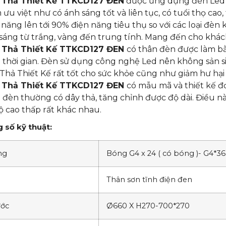
 Thả Thiết Kế TTKCD127 ĐEN
được ứng dụng đèn Led l
 ưu việt như có ánh sáng tốt và liên tục, có tuổi thọ cao
 năng lên tới 90% điện năng tiêu thụ so với các loại đèn
sáng từ trắng, vàng đến trung tính. Mang đến cho khác
 Thả Thiết Kế TTKCD127 ĐEN
có thân đèn được làm bằ
 thời gian. Đèn sử dụng công nghệ Led nên không sản sin
Thả Thiết Kế rất tốt cho sức khỏe cũng như giảm hư hại 
 Thả Thiết Kế TTKCD127 ĐEN
có mẫu mã và thiết kế đơ
 đèn thường có dây thả, tăng chỉnh được độ dài. Điều n
ộ cao thấp rất khác nhau.
 số kỹ thuật:
ng
Bóng G4 x 24 ( có bóng )- G4*36
Thân sơn tĩnh điện đen
ước
Ø660 X H270-700*270