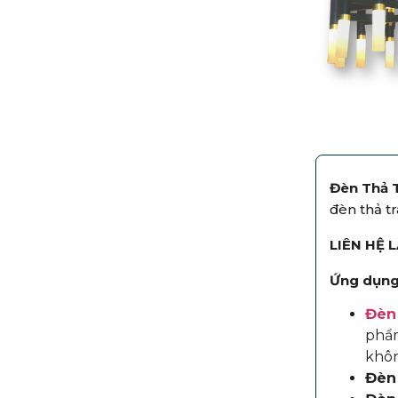
Đèn Thả 
đèn thả t
LIÊN HỆ 
Ứng dụng 
Đèn 
phẩm
khôn
Đèn