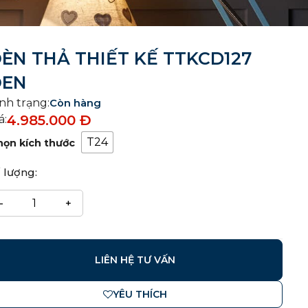
ÈN THẢ THIẾT KẾ TTKCD127
ĐEN
nh trạng:
Còn hàng
4.985.000
Đ
á:
T24
họn kích thước
 lượng:
LIÊN HỆ TƯ VẤN
YÊU THÍCH