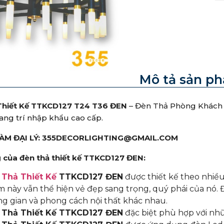
Mô tả sản p
Thiết Kế TTKCD127 T24 T36 ĐEN
– Đèn Thả Phòng Khách
rang trí nhập khẩu cao cấp.
LÀM ĐẠI LÝ: 355DECORLIGHTING@GMAIL.COM
của đèn thả thiết kế TTKCD127 ĐEN:
Thả Thiết Kế
TTKCD127 ĐEN
được thiết kế theo nhiều
 này vẫn thể hiện vẻ đẹp sang trọng, quý phái của nó. Đè
g gian và phong cách nội thất khác nhau.
 Thả Thiết Kế TTKCD127 ĐEN
đặc biệt phù hợp với nh