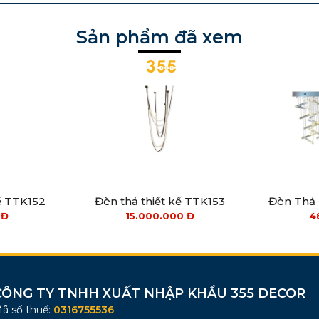
Sản phẩm đã xem
ế TTK152
Đèn thả thiết kế TTK153
Đèn Thả 
0
Đ
15.000.000
Đ
4
CÔNG TY TNHH XUẤT NHẬP KHẨU 355 DECOR
ã số thuế:
0316755536