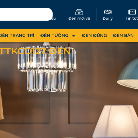
Giới thiệu
Đèn mới về
Đại lý
Tin tứ
ĐÈN TRANG TRÍ
ĐÈN TƯỜNG
ĐÈN ĐỨNG
ĐÈN BÀN
 TTKCD127 ĐEN