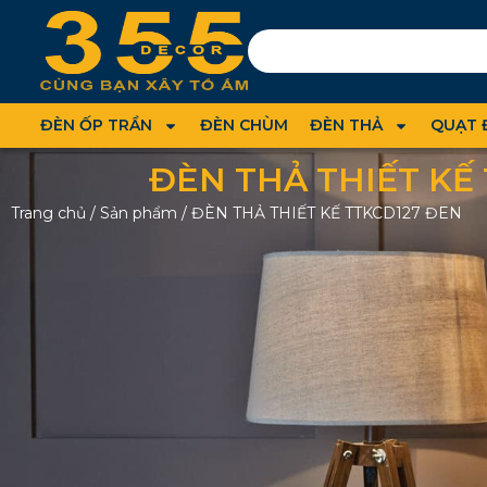
ĐÈN ỐP TRẦN
ĐÈN CHÙM
ĐÈN THẢ
QUẠT 
ĐÈN THẢ THIẾT KẾ
Trang chủ
/
Sản phẩm
/
ĐÈN THẢ THIẾT KẾ TTKCD127 ĐEN