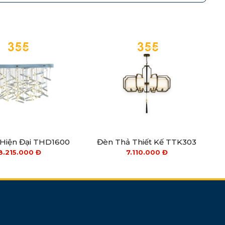
Hiện Đại THD1600
Đèn Thả Thiết Kế TTK303
8.215.000
Đ
7.110.000
Đ