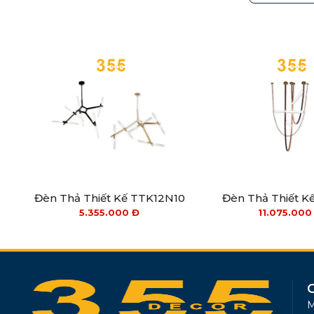
Đèn Thả Thiết Kế TTK12N10
Đèn Thả Thiết K
5.355.000
Đ
11.075.00
M