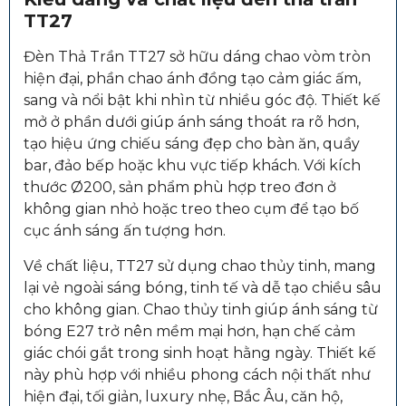
TT27
Đèn Thả Trần TT27 sở hữu dáng chao vòm tròn
hiện đại, phần chao ánh đồng tạo cảm giác ấm,
sang và nổi bật khi nhìn từ nhiều góc độ. Thiết kế
mở ở phần dưới giúp ánh sáng thoát ra rõ hơn,
tạo hiệu ứng chiếu sáng đẹp cho bàn ăn, quầy
bar, đảo bếp hoặc khu vực tiếp khách. Với kích
thước Ø200, sản phẩm phù hợp treo đơn ở
không gian nhỏ hoặc treo theo cụm để tạo bố
cục ánh sáng ấn tượng hơn.
Về chất liệu, TT27 sử dụng chao thủy tinh, mang
lại vẻ ngoài sáng bóng, tinh tế và dễ tạo chiều sâu
cho không gian. Chao thủy tinh giúp ánh sáng từ
bóng E27 trở nên mềm mại hơn, hạn chế cảm
giác chói gắt trong sinh hoạt hằng ngày. Thiết kế
này phù hợp với nhiều phong cách nội thất như
hiện đại, tối giản, luxury nhẹ, Bắc Âu, căn hộ,