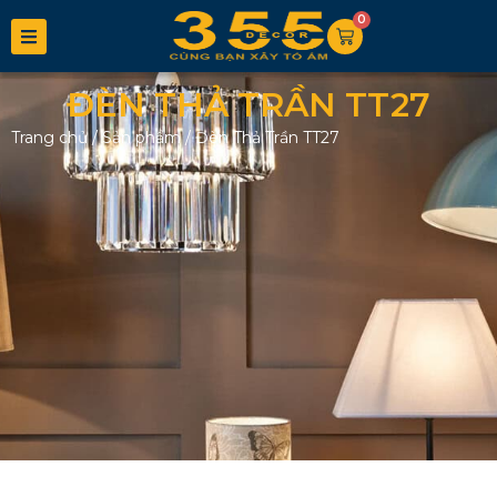
0
ĐÈN THẢ TRẦN TT27
Trang chủ
/
Sản phẩm
/
Đèn Thả Trần TT27