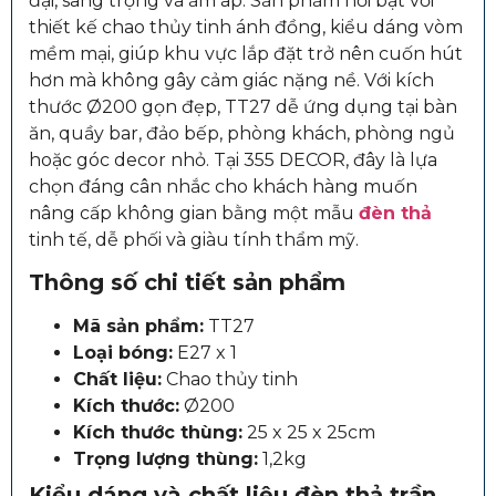
đại, sang trọng và ấm áp. Sản phẩm nổi bật với
thiết kế chao thủy tinh ánh đồng, kiểu dáng vòm
mềm mại, giúp khu vực lắp đặt trở nên cuốn hút
hơn mà không gây cảm giác nặng nề. Với kích
thước Ø200 gọn đẹp, TT27 dễ ứng dụng tại bàn
ăn, quầy bar, đảo bếp, phòng khách, phòng ngủ
hoặc góc decor nhỏ. Tại 355 DECOR, đây là lựa
chọn đáng cân nhắc cho khách hàng muốn
nâng cấp không gian bằng một mẫu
đèn thả
tinh tế, dễ phối và giàu tính thẩm mỹ.
Thông số chi tiết sản phẩm
Mã sản phẩm:
TT27
Loại bóng:
E27 x 1
Chất liệu:
Chao thủy tinh
Kích thước:
Ø200
Kích thước thùng:
25 x 25 x 25cm
Trọng lượng thùng:
1,2kg
Kiểu dáng và chất liệu đèn thả trần