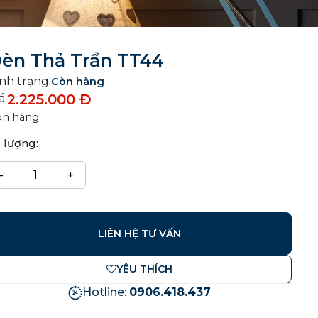
èn Thả Trần TT44
nh trạng:
Còn hàng
2.225.000
Đ
á:
òn hàng
 lượng:
LIÊN HỆ TƯ VẤN
YÊU THÍCH
Hotline:
0906.418.437