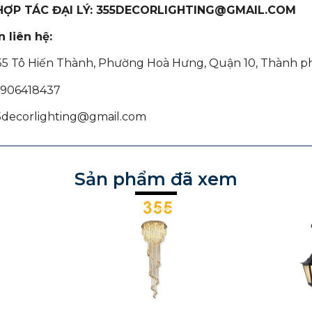
 HỢP TÁC ĐẠI LÝ: 355DECORLIGHTING@GMAIL.COM
 liên hệ:
355 Tô Hiến Thành, Phường Hoà Hưng, Quận 10, Thành p
 0906418437
55decorlighting@gmail.com
Sản phẩm đã xem