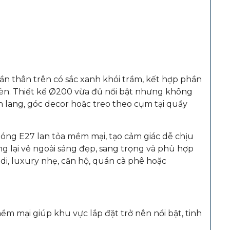
ần thân trên có sắc xanh khói trầm, kết hợp phần
đèn. Thiết kế Ø200 vừa đủ nổi bật nhưng không
h lang, góc decor hoặc treo theo cụm tại quầy
bóng E27 lan tỏa mềm mại, tạo cảm giác dễ chịu
g lại vẻ ngoài sáng đẹp, sang trọng và phù hợp
ndi, luxury nhẹ, căn hộ, quán cà phê hoặc
m mại giúp khu vực lắp đặt trở nên nổi bật, tinh