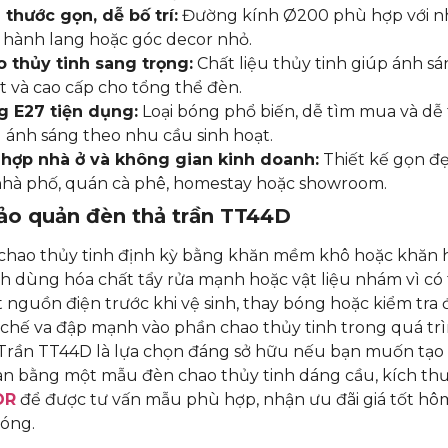
 thước gọn, dễ bố trí:
Đường kính Ø200 phù hợp với nhi
 hành lang hoặc góc decor nhỏ.
 thủy tinh sang trọng:
Chất liệu thủy tinh giúp ánh sá
t và cao cấp cho tổng thể đèn.
 E27 tiện dụng:
Loại bóng phổ biến, dễ tìm mua và dễ 
 ánh sáng theo nhu cầu sinh hoạt.
hợp nhà ở và không gian kinh doanh:
Thiết kế gọn đẹ
nhà phố, quán cà phê, homestay hoặc showroom.
ảo quản đèn thả trần TT44D
chao thủy tinh định kỳ bằng khăn mềm khô hoặc khăn hơ
h dùng hóa chất tẩy rửa mạnh hoặc vật liệu nhám vì có
 nguồn điện trước khi vệ sinh, thay bóng hoặc kiểm tra
chế va đập mạnh vào phần chao thủy tinh trong quá trì
rần TT44D là lựa chọn đáng sở hữu nếu bạn muốn tạo đi
n bằng một mẫu đèn chao thủy tinh dáng cầu, kích thư
OR
để được tư vấn mẫu phù hợp, nhận ưu đãi giá tốt hôm 
óng.