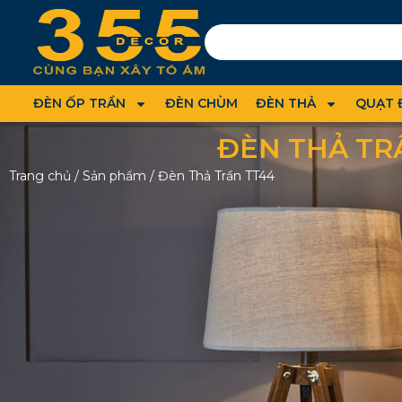
ĐÈN ỐP TRẦN
ĐÈN CHÙM
ĐÈN THẢ
QUẠT 
ĐÈN THẢ TR
Trang chủ
/
Sản phẩm
/
Đèn Thả Trần TT44