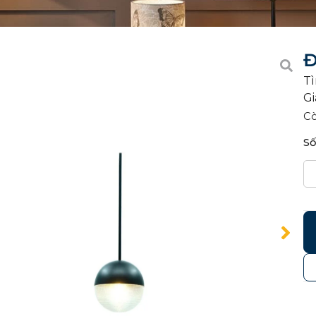
Đ
Tì
Gi
C
Số