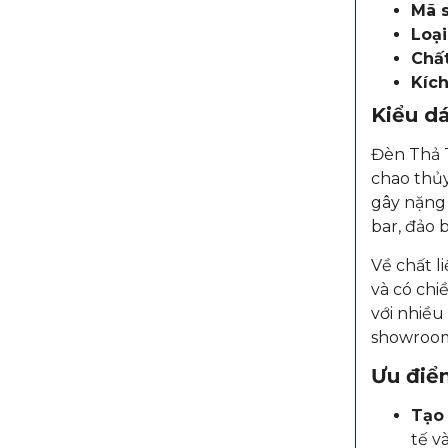
Mã 
Loại
Chất
Kích
Kiểu dá
Đèn Thả T
chao thủy
gây nặng 
bar, đảo 
Về chất l
và có chi
với nhiều
showroo
Ưu điể
Tạo 
tế v