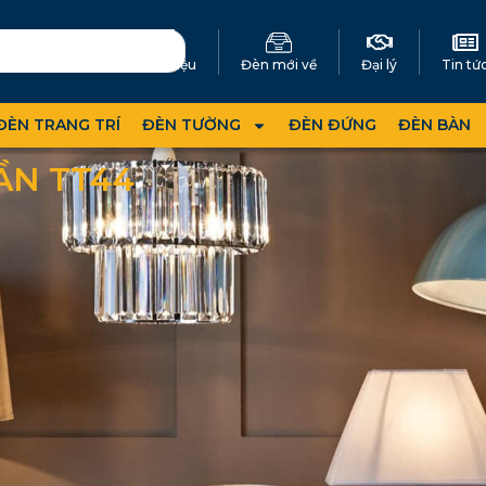
Giới thiệu
Đèn mới về
Đại lý
Tin tứ
ĐÈN TRANG TRÍ
ĐÈN TƯỜNG
ĐÈN ĐỨNG
ĐÈN BÀN
ẦN TT44