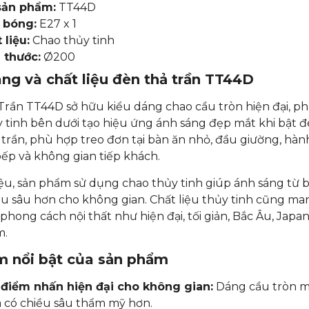
sản phẩm:
TT44D
 bóng:
E27 x 1
 liệu:
Chao thủy tinh
 thước:
Ø200
ng và chất liệu đèn thả trần TT44D
rần TT44D sở hữu kiểu dáng chao cầu tròn hiện đại, ph
 tinh bên dưới tạo hiệu ứng ánh sáng đẹp mắt khi bật 
trần, phù hợp treo đơn tại bàn ăn nhỏ, đầu giường, hàn
bếp và không gian tiếp khách.
iệu, sản phẩm sử dụng chao thủy tinh giúp ánh sáng từ 
ều sâu hơn cho không gian. Chất liệu thủy tinh cũng man
 phong cách nội thất như hiện đại, tối giản, Bắc Âu, Japa
m.
m nổi bật của sản phẩm
điểm nhấn hiện đại cho không gian:
Dáng cầu tròn mề
à có chiều sâu thẩm mỹ hơn.