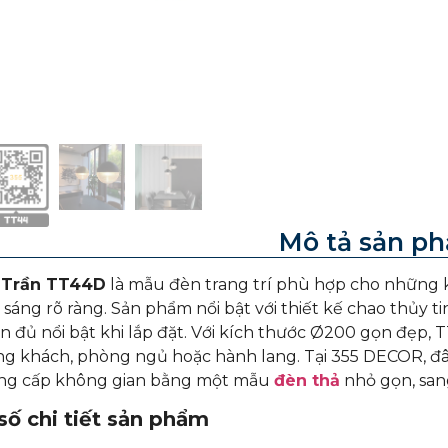
Mô tả sản p
 Trần TT44D
là mẫu đèn trang trí phù hợp cho những kh
sáng rõ ràng. Sản phẩm nổi bật với thiết kế chao thủy 
 đủ nổi bật khi lắp đặt. Với kích thước Ø200 gọn đẹp,
g khách, phòng ngủ hoặc hành lang. Tại 355 DECOR, đâ
g cấp không gian bằng một mẫu
đèn thả
nhỏ gọn, sang
ố chi tiết sản phẩm