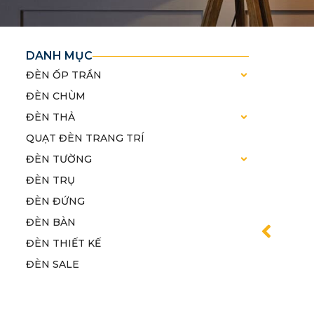
DANH MỤC
ĐÈN ỐP TRẦN
ĐÈN CHÙM
ĐÈN THẢ
QUẠT ĐÈN TRANG TRÍ
ĐÈN TƯỜNG
ĐÈN TRỤ
ĐÈN ĐỨNG
ĐÈN BÀN
ĐÈN THIẾT KẾ
ĐÈN SALE