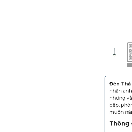
Đèn Thả
nhấn ánh 
nhưng vẫn
bếp, phòn
muốn nân
Thông s