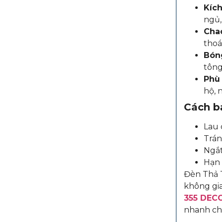
Kích
ngủ,
Chao
thoá
Bóng
tông
Phù 
hộ, 
Cách b
Lau 
Trán
Ngắt
Hạn 
Đèn Thả T
không gia
355 DEC
nhanh ch