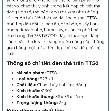
sang trọng cho không gian sống. Sản phẩm nổi
bật với chao thủy tinh trong kết hợp chi tiết mạ
đồng tinh tế, tạo nên tổng thể vừa nhẹ nhàng
vừa cuốn hút. Với thiết kế dễ ứng dụng, TT58
phù hợp lắp đặt tại bàn ăn, đảo bếp, quầy bar,
phòng khách nhỏ, homestay, quán cà phê hoặc
nhà hàng. Tại 355 DECOR, đây là lựa chọn đáng
cân nhắc cho khách hàng muốn nâng cấp không
gian bằng một mẫu đèn đẹp, bền và dễ phối nội
thất.
Thông số chi tiết đèn thả trần TT58
Mã sản phẩm:
TT58
Loại bóng:
E27 x 1
Chất liệu:
Chao thủy tinh, mạ đồng
Kích thước:
Ø300
Kích thước thùng:
36 x 36 x 17cm
Trọng lượng thùng:
2kg
Kiểu dáng và chất liệu