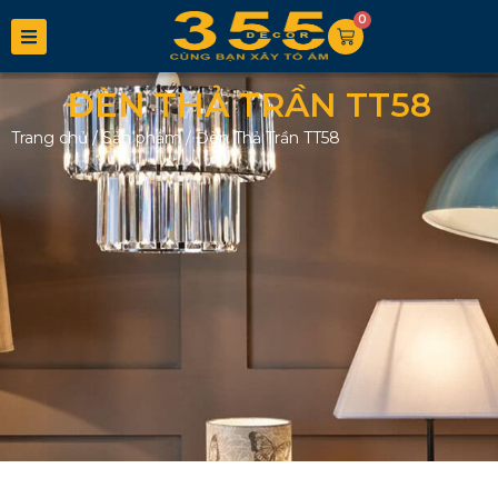
0
ĐÈN THẢ TRẦN TT58
Trang chủ
/
Sản phẩm
/
Đèn Thả Trần TT58