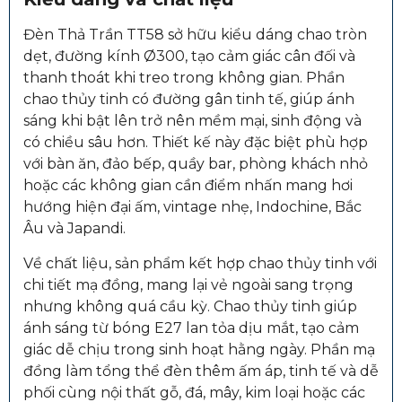
Đèn Thả Trần TT58 sở hữu kiểu dáng chao tròn
dẹt, đường kính Ø300, tạo cảm giác cân đối và
thanh thoát khi treo trong không gian. Phần
chao thủy tinh có đường gân tinh tế, giúp ánh
sáng khi bật lên trở nên mềm mại, sinh động và
có chiều sâu hơn. Thiết kế này đặc biệt phù hợp
với bàn ăn, đảo bếp, quầy bar, phòng khách nhỏ
hoặc các không gian cần điểm nhấn mang hơi
hướng hiện đại ấm, vintage nhẹ, Indochine, Bắc
Âu và Japandi.
Về chất liệu, sản phẩm kết hợp chao thủy tinh với
chi tiết mạ đồng, mang lại vẻ ngoài sang trọng
nhưng không quá cầu kỳ. Chao thủy tinh giúp
ánh sáng từ bóng E27 lan tỏa dịu mắt, tạo cảm
giác dễ chịu trong sinh hoạt hằng ngày. Phần mạ
đồng làm tổng thể đèn thêm ấm áp, tinh tế và dễ
phối cùng nội thất gỗ, đá, mây, kim loại hoặc các