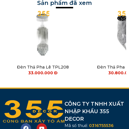
Sản phẩm đã xem
Đèn Thả Pha Lê TPL208
Đèn Thả Pha 
33.000.000
Đ
30.800.
CÔNG TY TNHH XUẤT
NHẬP KHẨU 355
DECOR
Mã số thuế:
0316755536