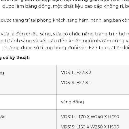
n
được làm bằng đồng, một chất liệu cao cấp không rỉ, bo
.
n
được trang trí tại phòng khách, tầng hầm, hành lang,ban côn
.
n
vừa là đèn chiếu sáng, vừa có chức năng trang trí như 
p từ ánh sáng và kết cấu đèn khiến ngôi nhà ấm cúng 
n
thường được sử dụng bóng đuôi văn E27 tạo sự tiện lợi
 số kỹ thuật:
ng
VD31L: E27 X 3
VD31S: E27 X 1
vàng đồng
ước
VD31L: L170 X W240 X H650
VD31S: L150 X W230 X H500