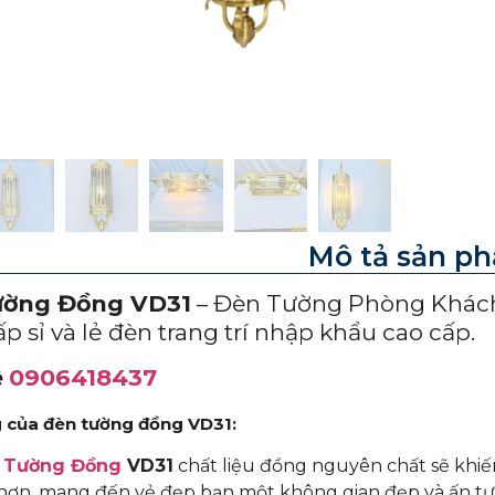
Mô tả sản p
ường Đồng VD31
– Đèn Tường Phòng Khách
p sỉ và lẻ đèn trang trí nhập khẩu cao cấp.
ệ
0906418437
 của đèn tường đồng VD31:
 Tường Đồng
VD31
chất liệu đồng nguyên chất sẽ khiế
hơn. mang đến vẻ đẹp bạn một không gian đẹp và ấn tư