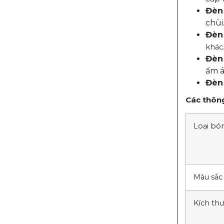
Đè
chùi
Đè
khác
Đè
ấm á
Đè
Các thông
Loại bó
Màu sắc
Kích th