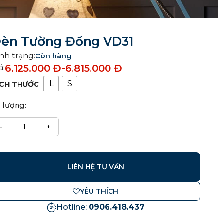
èn Tường Đồng VD31
nh trạng:
Còn hàng
6.125.000
Đ
-
6.815.000
Đ
á:
L
S
ÍCH THƯỚC
 lượng:
LIÊN HỆ TƯ VẤN
YÊU THÍCH
Hotline:
0906.418.437