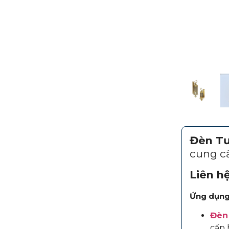
Đèn T
cung cấ
Liên h
Ứng dụng
Đèn
cấp 