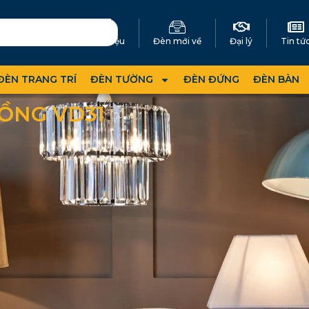
Giới thiệu
Đèn mới về
Đại lý
Tin tứ
ĐÈN TRANG TRÍ
ĐÈN TƯỜNG
ĐÈN ĐỨNG
ĐÈN BÀN
ỒNG VD31