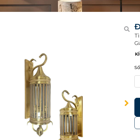
Đ
Tì
Gi
K
Số