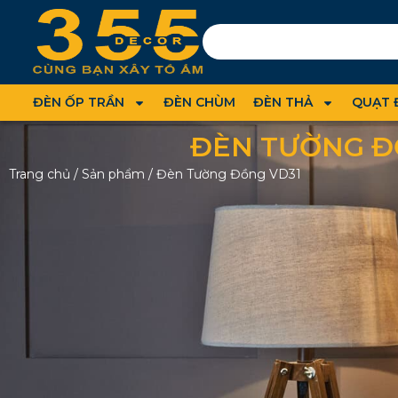
ĐÈN ỐP TRẦN
ĐÈN CHÙM
ĐÈN THẢ
QUẠT 
ĐÈN TƯỜNG Đ
Trang chủ
/
Sản phẩm
/
Đèn Tường Đồng VD31