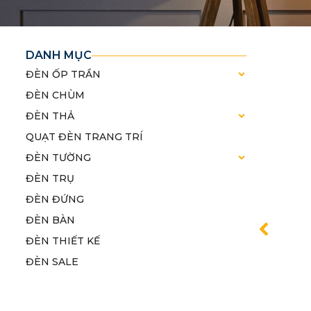
DANH MỤC
ĐÈN ỐP TRẦN
ĐÈN CHÙM
ĐÈN THẢ
QUẠT ĐÈN TRANG TRÍ
ĐÈN TƯỜNG
ĐÈN TRỤ
ĐÈN ĐỨNG
ĐÈN BÀN
ĐÈN THIẾT KẾ
ĐÈN SALE