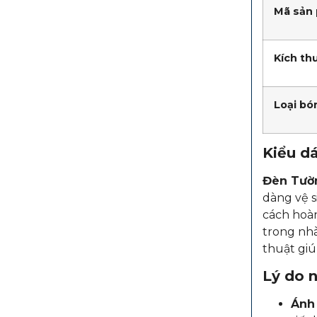
Mã sản
Kích th
Loại bó
Kiểu dá
Đèn Tườn
dàng vệ s
cách hoàn
trong nh
thuật giú
Lý do 
Ánh 