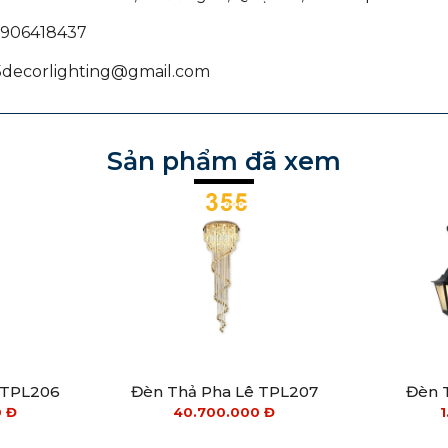
 0906418437
55decorlighting@gmail.com
Sản phẩm đã xem
 TPL206
Đèn Thả Pha Lê TPL207
Đèn 
0
Đ
40.700.000
Đ
1