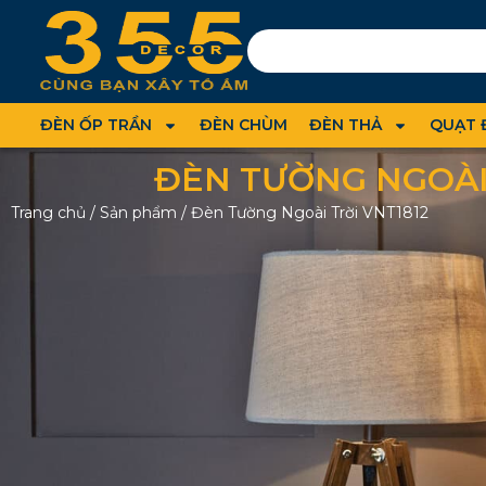
ĐÈN ỐP TRẦN
ĐÈN CHÙM
ĐÈN THẢ
QUẠT 
ĐÈN TƯỜNG NGOÀI 
Trang chủ
/
Sản phẩm
/
Đèn Tường Ngoài Trời VNT1812