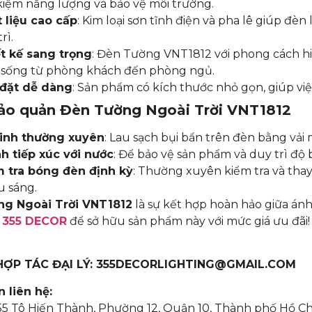
 kiệm năng lượng và bảo vệ môi trường.
 liệu cao cấp
: Kim loại sơn tĩnh điện và pha lê giúp đèn
rì.
t kế sang trọng
: Đèn Tường VNT1812 với phong cách hi
 sống từ phòng khách đến phòng ngủ.
 đặt dễ dàng
: Sản phẩm có kích thước nhỏ gọn, giúp việ
ảo quản
Đèn Tường Ngoài Trời VNT1812
inh thường xuyên
: Lau sạch bụi bẩn trên đèn bằng vả
h tiếp xúc với nước
: Để bảo vệ sản phẩm và duy trì độ b
 tra bóng đèn định kỳ
: Thường xuyên kiểm tra và tha
u sáng.
g Ngoài Trời VNT1812
là sự kết hợp hoàn hảo giữa ánh 
y
355 DECOR
để sở hữu sản phẩm này với mức giá ưu đãi
 HỢP TÁC ĐẠI LÝ: 355DECORLIGHTING@GMAIL.COM
 liên hệ:
355 Tô Hiến Thành, Phường 12, Quận 10, Thành phố Hồ C