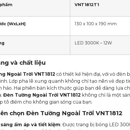
 phẩm
VNT1812T1
ước (WxLxH)
130 x 100 x 190 mm
ng
LED 3000K – 12W
ng và chất liệu
g Ngoài Trời VNT1812
có thiết kế hiện đại, với vỏ đèn b
inh. Lớp pha lê xung quanh không chỉ tạo nên vẻ đẹp t
 hảo. Hai phiên bản kích thước giúp bạn dễ dàng lựa 
à.
Đèn Tường Ngoài Trời VNT1812
không chỉ là một sả
p tô điểm cho không gian sống của bạn.
nên chọn
Đèn Tường Ngoài Trời VNT1812
sáng ấm áp và tiết kiệm
: Được trang bị bóng LED 300