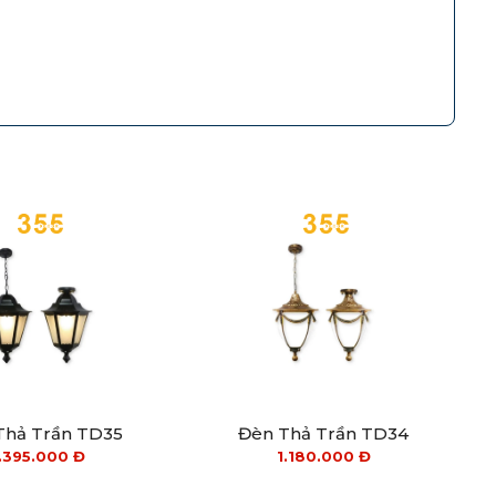
Thả Trần TD35
Đèn Thả Trần TD34
.395.000
Đ
1.180.000
Đ