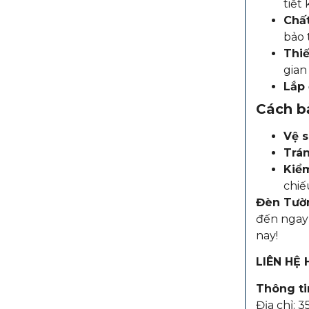
tiết
Chất
bảo t
Thiế
gian
Lắp
Cách b
Vệ s
Trán
Kiểm
chiế
Đèn Tườn
đến nga
nay!
LIÊN HỆ
Thông tin
Địa chỉ: 