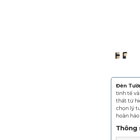
Đèn Tườn
tinh tế v
thất từ h
chọn lý 
hoàn hảo 
Thông s