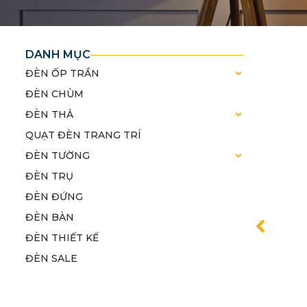
DANH MỤC
ĐÈN ỐP TRẦN
ĐÈN CHÙM
ĐÈN THẢ
QUẠT ĐÈN TRANG TRÍ
ĐÈN TƯỜNG
ĐÈN TRỤ
ĐÈN ĐỨNG
ĐÈN BÀN
ĐÈN THIẾT KẾ
ĐÈN SALE