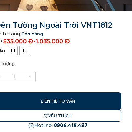
èn Tường Ngoài Trời VNT1812
nh trạng:
Còn hàng
835.000
Đ
-
1.035.000
Đ
á:
T1
T2
ẫu
 lượng:
LIÊN HỆ TƯ VẤN
YÊU THÍCH
Hotline:
0906.418.437