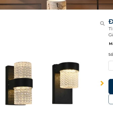
Đ
Tì
Gi
M
Số