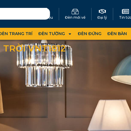
Giới thiệu
Đèn mới về
Đại lý
Tin tứ
ĐÈN TRANG TRÍ
ĐÈN TƯỜNG
ĐÈN ĐỨNG
ĐÈN BÀN
TRỜI VNT1812