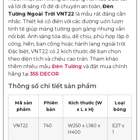
và lối đi sáng rõ để di chuyển an toàn,
Đèn
Tường Ngoài Trời VNT22
là mẫu rất đáng cân
nhắc. Thiết kế cổ điển với các đường uốn lượn
tinh tế giúp mảng tường gọn gàng nhưng vẫn
nổi bật. Ánh sáng tỏa dịu, dễ chịu, phù hợp lắp ở
cổng, hiên, ban công hoặc hành lang ngoài trời.
Đặc biệt, VNT22 có 2 kích thước để bạn chọn
theo diện tích và chiều cao trần.
Tham khảo
thêm nhiều mẫu
Đèn Tường
và đặt mua chính
hãng tại
355 DECOR
Thông số chi tiết sản phẩm
Mã sản
Phiên
Kích thước (W
Loại
phẩm
bản
x L x H)
bóng
VNT22
T40
W250 x L180 x
E27 x
H400
1