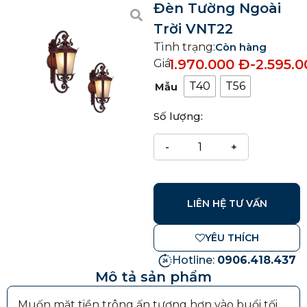
Đèn Tường Ngoài
Trời VNT22
Tình trạng:
Còn hàng
1.970.000
Đ
-
2.595.
Giá:
T40
T56
Mẫu
Số lượng:
LIÊN HỆ TƯ VẤN
YÊU THÍCH
Hotline:
0906.418.437
Mô tả sản phẩm
Muốn mặt tiền trông ấn tượng hơn vào buổi tối