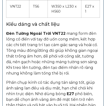
VNT22
T56
W350 x L230 x
E27 x
H560
1
Kiểu dáng và chất liệu
Đèn Tường Ngoài Trời VNT22
mang form đèn
lồng cổ điển với tay đỡ uốn cong mềm, kết hợp
các chi tiết trang trí tạo cảm giác sang và hoài cổ.
Tông màu đồng/đồng đỏ giúp không gian ngoại
thất trông ấm hơn, dễ phối với cổng sắt, tường
đá, nền gạch hoặc những mảng tường sơn sáng.
Khi treo lên tường, đèn tạo điểm nhấn rõ ràng
nhưng không làm tổng thể bị rối.
Phần chụp kính có tác dụng tán sáng tốt, giúp
ánh sáng lan đều và dịu mắt, hạn chế chói khi
nhìn trực diện. Nhờ dùng bóng
E27
phổ biến,
bạn dễ chọn ánh vàng ấm để mặt tiền trở nên
thân thiện và nổi bật vào buổi tối. Hai phiên bản