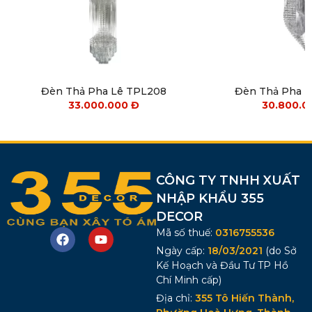
Đèn Thả Pha Lê TPL208
Đèn Thả Pha 
33.000.000
Đ
30.800.
CÔNG TY TNHH XUẤT
NHẬP KHẨU 355
DECOR
Mã số thuế:
0316755536
Ngày cấp:
18/03/2021
(do Sở
Kế Hoạch và Đầu Tư TP Hồ
Chí Minh cấp)
Địa chỉ:
355 Tô Hiến Thành,