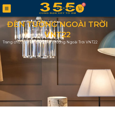
0
ĐÈN TƯỜNG NGOÀI TRỜI
VNT22
Trang chủ
/
Sản phẩm
/
Đèn Tường Ngoài Trời VNT22