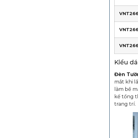
VNT266
VNT266
VNT26
Kiểu dá
Đèn Tườ
mắt khi l
làm bề mặ
kế tổng t
trang trí.