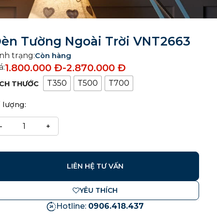
èn Tường Ngoài Trời VNT2663
nh trạng:
Còn hàng
1.800.000
Đ
-
2.870.000
Đ
á:
T350
T500
T700
ÍCH THƯỚC
 lượng:
LIÊN HỆ TƯ VẤN
YÊU THÍCH
Hotline:
0906.418.437