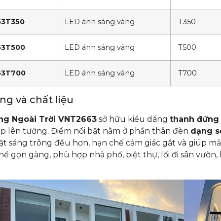
3T350
LED ánh sáng vàng
T350
3T500
LED ánh sáng vàng
T500
63T700
LED ánh sáng vàng
T700
ng và chất liệu
ng Ngoài Trời VNT2663
sở hữu kiểu dáng
thanh đứng
ắp lên tường. Điểm nổi bật nằm ở phần thân đèn
dạng s
t sáng trông đều hơn, hạn chế cảm giác gắt và giúp mản
hể gọn gàng, phù hợp nhà phố, biệt thự, lối đi sân vườn