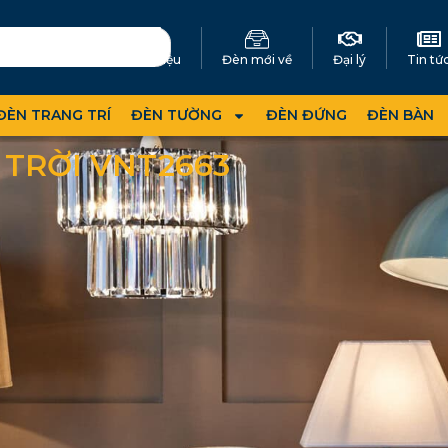
Giới thiệu
Đèn mới về
Đại lý
Tin tứ
ĐÈN TRANG TRÍ
ĐÈN TƯỜNG
ĐÈN ĐỨNG
ĐÈN BÀN
TRỜI VNT2663