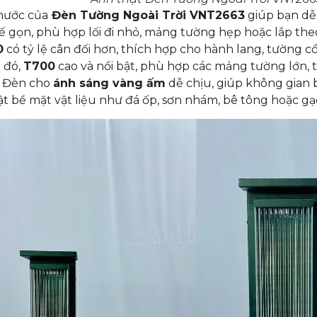
hước của
Đèn Tường Ngoài Trời VNT2663
giúp bạn dễ
kế gọn, phù hợp lối đi nhỏ, mảng tường hẹp hoặc lắp th
0
có tỷ lệ cân đối hơn, thích hợp cho hành lang, tường 
 đó,
T700
cao và nổi bật, phù hợp các mảng tường lớn, tr
. Đèn cho
ánh sáng vàng ấm
dễ chịu, giúp không gian 
ật bề mặt vật liệu như đá ốp, sơn nhám, bê tông hoặc gạc