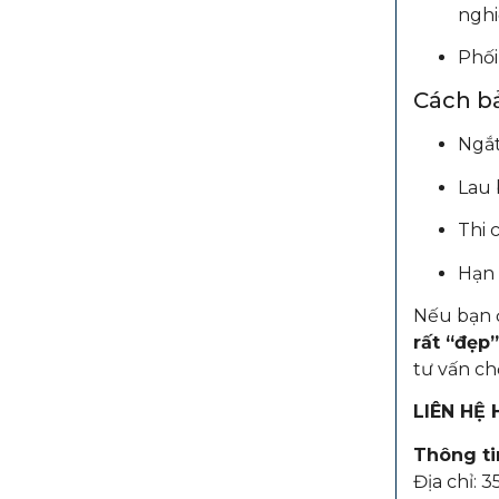
nghi
Phối
Cách b
Ngắt
Lau 
Thi 
Hạn 
Nếu bạn 
rất “đẹp”
tư vấn ch
LIÊN HỆ
Thông tin
Địa chỉ: 