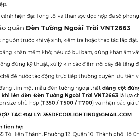
ệp.
 cảnh hiện đại: Tông tối và thân sọc dọc hợp đa số phong 
ảo quản
Đèn Tường Ngoài Trời VNT2663
 nguồn trước khi vệ sinh, kiểm tra hoặc thao tác lắp đặt.
bằng khăn mềm khô; nếu có bụi bám, dùng khăn ẩm vắt kỹ
công đúng kỹ thuật, xử lý kín các điểm nối dây để tăng đ
chế để nước tác động trực tiếp thường xuyên; ưu tiên vị
đang tìm một mẫu đèn tường ngoại thất
dáng cột đứn
 khi lên đèn
,
Đèn Tường Ngoài Trời VNT2663
là lựa c
ọn size phù hợp (
T350 / T500 / T700
) và nhận báo giá ư
 HỢP TÁC ĐẠI LÝ: 355DECORLIGHTING@GMAIL.COM
 liên hệ:
355 Tô Hiến Thành, Phường 12, Quận 10, Thành phố Hồ C