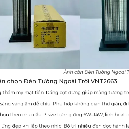
Ảnh cận Đèn Tường Ngoài T
nên chọn Đèn Tường Ngoài Trời VNT2663
 thẩm mỹ mặt tiền: Dáng cột đứng giúp mảng tường trô
sáng vàng ấm dễ chịu: Phù hợp không gian thư giãn, đi l
họn theo nhu cầu: 3 size tương ứng 6W–14W, linh hoạt c
 ứng đẹp khi lắp theo nhịp: Bố trí nhiều đèn dọc hành 