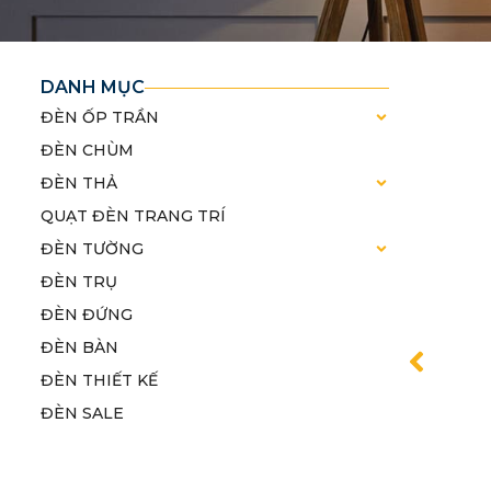
DANH MỤC
ĐÈN ỐP TRẦN
ĐÈN CHÙM
ĐÈN THẢ
QUẠT ĐÈN TRANG TRÍ
ĐÈN TƯỜNG
ĐÈN TRỤ
ĐÈN ĐỨNG
ĐÈN BÀN
ĐÈN THIẾT KẾ
ĐÈN SALE