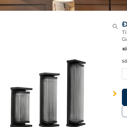
Đ
Tì
Gi
K
Số