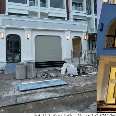
Ảnh thật Đèn Tường Ngoài Trời VNT2663