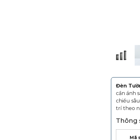
Đèn Tườ
cần ánh 
chiều sâu
trí theo 
Thông s
Mã 