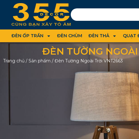
ĐÈN ỐP TRẦN
ĐÈN CHÙM
ĐÈN THẢ
QUẠT 
ĐÈN TƯỜNG NGOÀI 
Trang chủ
/
Sản phẩm
/
Đèn Tường Ngoài Trời VNT2663