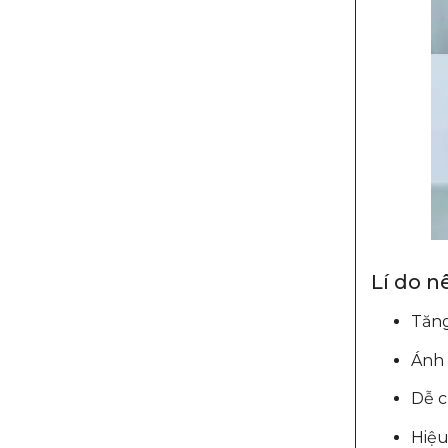
Lí do 
Tăng
Ánh 
Dễ c
Hiệu