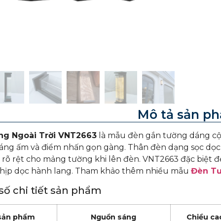
Mô tả sản p
ng Ngoài Trời VNT2663
là mẫu đèn gắn tường dáng cộ
sáng ấm và điểm nhấn gọn gàng. Thân đèn dạng sọc dọc
 rõ rệt cho mảng tường khi lên đèn. VNT2663 đặc biệt đẹ
nhịp dọc hành lang.
Tham khảo thêm nhiều mẫu
Đèn T
ố chi tiết sản phẩm
sản phẩm
Nguồn sáng
Chiều ca