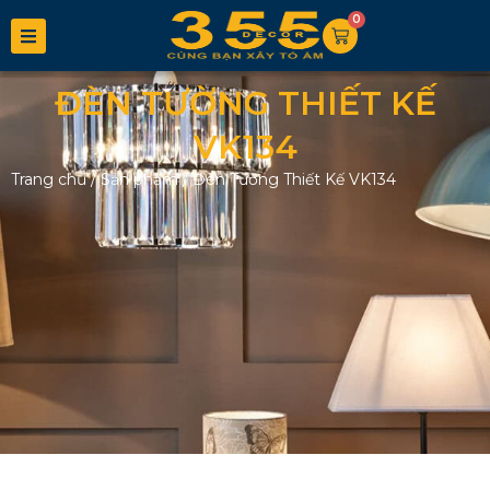
0
ĐÈN TƯỜNG THIẾT KẾ
VK134
Trang chủ
/
Sản phẩm
/
Đèn Tường Thiết Kế VK134