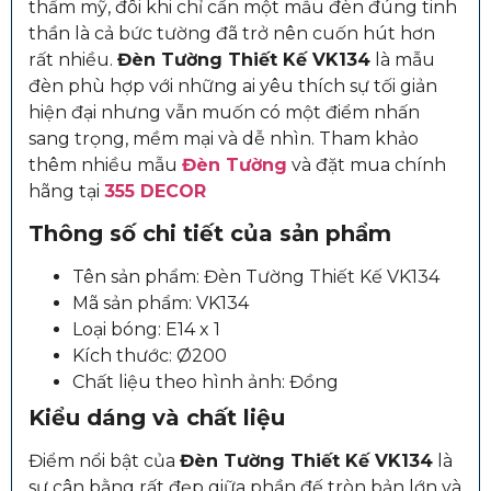
thẩm mỹ, đôi khi chỉ cần một mẫu đèn đúng tinh
thần là cả bức tường đã trở nên cuốn hút hơn
rất nhiều.
Đèn Tường Thiết Kế VK134
là mẫu
đèn phù hợp với những ai yêu thích sự tối giản
hiện đại nhưng vẫn muốn có một điểm nhấn
sang trọng, mềm mại và dễ nhìn. Tham khảo
thêm nhiều mẫu
Đèn Tường
và đặt mua chính
hãng tại
355 DECOR
Thông số chi tiết của sản phẩm
Tên sản phẩm: Đèn Tường Thiết Kế VK134
Mã sản phẩm: VK134
Loại bóng: E14 x 1
Kích thước: Ø200
Chất liệu theo hình ảnh: Đồng
Kiểu dáng và chất liệu
Điểm nổi bật của
Đèn Tường Thiết Kế VK134
là
sự cân bằng rất đẹp giữa phần đế tròn bản lớn và