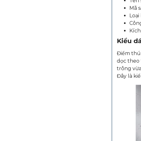
Tên 
Mã s
Loại
Công
Kích
Kiểu dá
Điểm thú
dọc theo 
trông vừa
Đây là ki