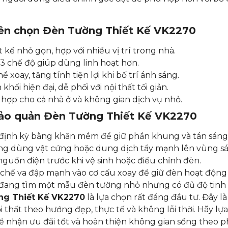
nên chọn Đèn Tường Thiết Kế VK2270
t kế nhỏ gọn, hợp với nhiều vị trí trong nhà.
3 chế độ giúp dùng linh hoạt hơn.
ể xoay, tăng tính tiện lợi khi bố trí ánh sáng.
khối hiện đại, dễ phối với nội thất tối giản.
hợp cho cả nhà ở và không gian dịch vụ nhỏ.
ảo quản Đèn Tường Thiết Kế VK2270
định kỳ bằng khăn mềm để giữ phần khung và tán sáng 
g dùng vật cứng hoặc dung dịch tẩy mạnh lên vùng sá
nguồn điện trước khi vệ sinh hoặc điều chỉnh đèn.
chế va đập mạnh vào cơ cấu xoay để giữ đèn hoạt động 
ang tìm một mẫu đèn tường nhỏ nhưng có đủ độ tinh tế
ng Thiết Kế VK2270
là lựa chọn rất đáng đầu tư. Đây
nội thất theo hướng đẹp, thực tế và không lỗi thời. Hãy l
 nhận ưu đãi tốt và hoàn thiện không gian sống theo ph