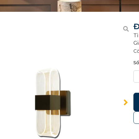
Đ
Tì
Gi
C
Số