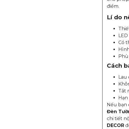
điểm.
Lí do 
Thiế
LED 
Có th
Hình 
Phù 
Cách b
Lau 
Khôn
Tắt 
Hạn 
Nếu bạn đ
Đèn Tườ
chi tiết 
DECOR
để