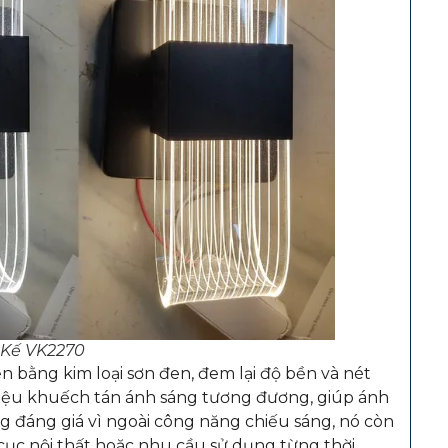
 Kế VK2270
 bằng kim loại sơn đen, đem lại độ bền và nét
t liệu khuếch tán ánh sáng tương đương, giúp ánh
g đáng giá vì ngoài công năng chiếu sáng, nó còn
ục nội thất hoặc nhu cầu sử dụng từng thời