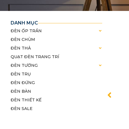
DANH MỤC
ĐÈN ỐP TRẦN
ĐÈN CHÙM
ĐÈN THẢ
QUẠT ĐÈN TRANG TRÍ
ĐÈN TƯỜNG
ĐÈN TRỤ
ĐÈN ĐỨNG
ĐÈN BÀN
ĐÈN THIẾT KẾ
ĐÈN SALE