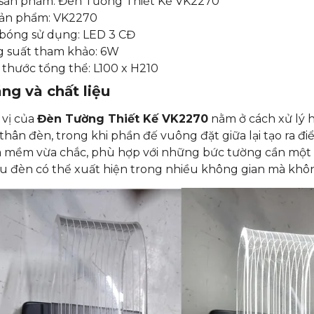
sản phẩm: Đèn Tường Thiết Kế VK2270
ản phẩm: VK2270
 bóng sử dụng: LED 3 CĐ
 suất tham khảo: 6W
 thước tổng thể: L100 x H210
ng và chất liệu
 vị của
Đèn Tường Thiết Kế VK2270
nằm ở cách xử lý h
thân đèn, trong khi phần đế vuông đặt giữa lại tạo ra đi
 mềm vừa chắc, phù hợp với những bức tường cần một c
ểu đèn có thể xuất hiện trong nhiều không gian mà khôn