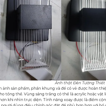
Ảnh thật Đèn Tường Thiết
 ảnh sản phẩm, phần khung và đế có vẻ được hoàn thiện
cho tổng thể. Vùng sáng trắng có thể là acrylic hoặc vậ
hơn khi nhìn trực diện. Tính năng xoay được là điểm cộn
người dùng điều chỉnh góc đặt để phù hợp hơn với bố c