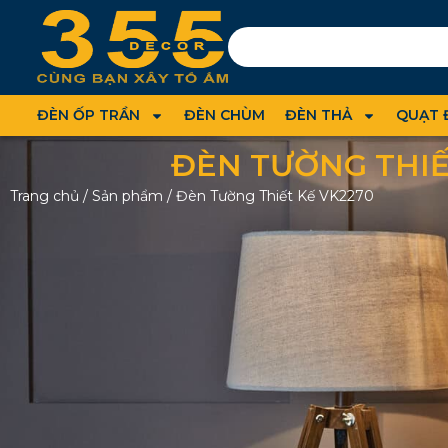
ĐÈN ỐP TRẦN
ĐÈN CHÙM
ĐÈN THẢ
QUẠT 
ĐÈN TƯỜNG THIẾ
Trang chủ
/
Sản phẩm
/
Đèn Tường Thiết Kế VK2270