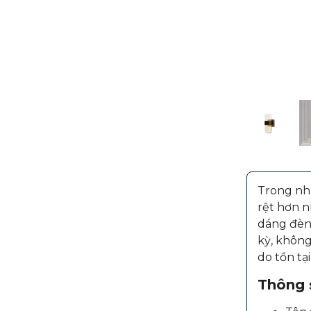
Trong nhữ
rệt hơn n
dáng đèn 
kỳ, không
do tồn t
Thông s