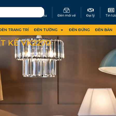
Giới thiệu
Đèn mới về
Đại lý
Tin tứ
ĐÈN TRANG TRÍ
ĐÈN TƯỜNG
ĐÈN ĐỨNG
ĐÈN BÀN
T KẾ VK2270