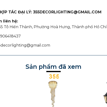
 HỢP TÁC ĐẠI LÝ: 355DECORLIGHTING@GMAIL.COM
 liên hệ:
355 Tô Hiến Thành, Phường Hoà Hưng, Thành phố Hồ Chí
 0906418437
55decorlighting@gmail.com
Sản phẩm đã xem