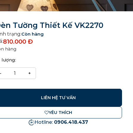
èn Tường Thiết Kế VK2270
nh trạng:
Còn hàng
810.000
Đ
á:
òn hàng
 lượng:
LIÊN HỆ TƯ VẤN
YÊU THÍCH
Hotline:
0906.418.437