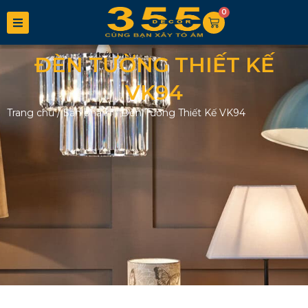
0
ĐÈN TƯỜNG THIẾT KẾ
VK94
Trang chủ
/
Sản phẩm
/
Đèn Tường Thiết Kế VK94