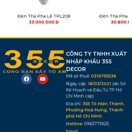
Đèn Thả Pha Lê TPL208
Đèn Thả Pha 
33.000.000
Đ
30.800.
CÔNG TY TNHH XUẤT
NHẬP KHẨU 355
DECOR
Mã số thuế:
0316755536
Ngày cấp:
18/03/2021
(do Sở
Kế Hoạch và Đầu Tư TP Hồ
Chí Minh cấp)
Địa chỉ:
355 Tô Hiến Thành,
Phường Hoà Hưng, Thành
phố Hồ Chí Minh
Hotline:
0963773625
Email: