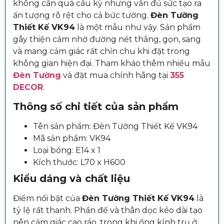
không cần quá cầu kỳ nhưng vẫn đủ sức tạo ra
ấn tượng rõ rệt cho cả bức tường.
Đèn Tường
Thiết Kế VK94
là một mẫu như vậy. Sản phẩm
gây thiện cảm nhờ đường nét thẳng, gọn, sang
và mang cảm giác rất chỉn chu khi đặt trong
không gian hiện đại. Tham khảo thêm nhiều mẫu
Đèn Tường
và đặt mua chính hãng tại
355
DECOR
.
Thông số chi tiết của sản phẩm
Tên sản phẩm: Đèn Tường Thiết Kế VK94
Mã sản phẩm: VK94
Loại bóng: E14 x 1
Kích thước: L70 x H600
Kiểu dáng và chất liệu
Điểm nổi bật của
Đèn Tường Thiết Kế VK94
là
tỷ lệ rất thanh. Phần đế và thân dọc kéo dài tạo
nên cảm giác cao ráo, trong khi ống kính trụ ở