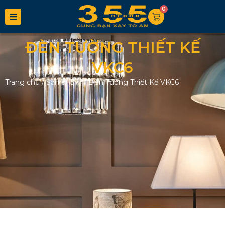
0
ĐÈN TƯỜNG THIẾT KẾ
VKC6
Trang chủ
/
Sản phẩm
/
Đèn Tường Thiết Kế VKC6