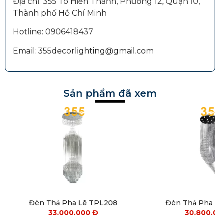
Địa chỉ: 355 Tô Hiến Thành, Phường 12, Quận 10,
Thành phố Hồ Chí Minh
Hotline: 0906418437
Email: 355decorlighting@gmail.com
Sản phẩm đã xem
Đèn Thả Pha Lê TPL208
Đèn Thả Pha 
33.000.000
Đ
30.800.