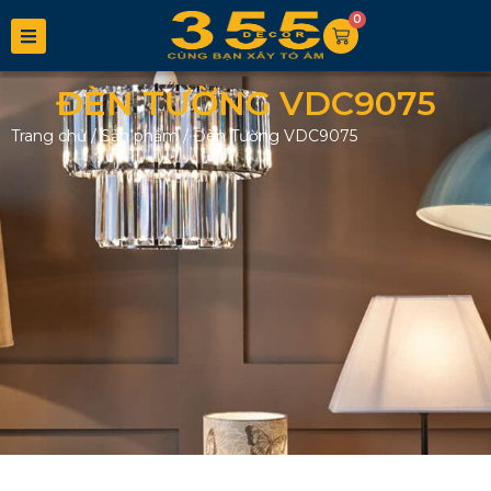
0
ĐÈN TƯỜNG VDC9075
Trang chủ
/
Sản phẩm
/
Đèn Tường VDC9075