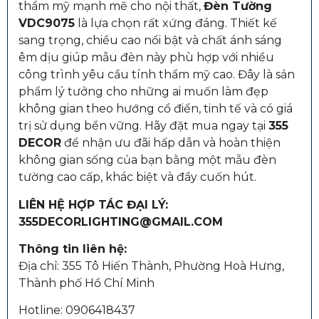
thẩm mỹ mạnh mẽ cho nội thất,
Đèn Tường
VDC9075
là lựa chọn rất xứng đáng. Thiết kế
sang trọng, chiều cao nổi bật và chất ánh sáng
êm dịu giúp mẫu đèn này phù hợp với nhiều
công trình yêu cầu tính thẩm mỹ cao. Đây là sản
phẩm lý tưởng cho những ai muốn làm đẹp
không gian theo hướng cổ điển, tinh tế và có giá
trị sử dụng bền vững. Hãy đặt mua ngay tại
355
DECOR
để nhận ưu đãi hấp dẫn và hoàn thiện
không gian sống của bạn bằng một mẫu đèn
tường cao cấp, khác biệt và đầy cuốn hút.
LIÊN HỆ HỢP TÁC ĐẠI LÝ:
355DECORLIGHTING@GMAIL.COM
Thông tin liên hệ:
Địa chỉ: 355 Tô Hiến Thành, Phường Hoà Hưng,
Thành phố Hồ Chí Minh
Hotline: 0906418437