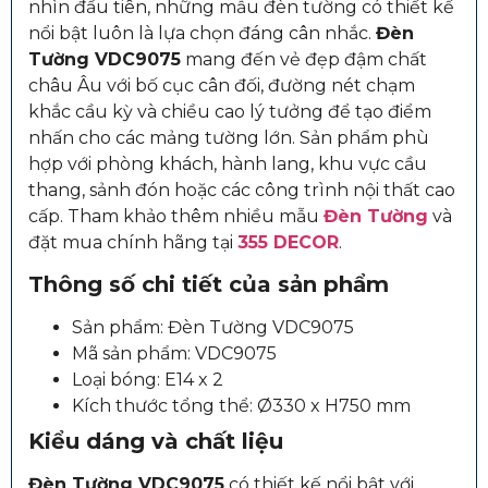
nhìn đầu tiên, những mẫu đèn tường có thiết kế
nổi bật luôn là lựa chọn đáng cân nhắc.
Đèn
Tường VDC9075
mang đến vẻ đẹp đậm chất
châu Âu với bố cục cân đối, đường nét chạm
khắc cầu kỳ và chiều cao lý tưởng để tạo điểm
nhấn cho các mảng tường lớn. Sản phẩm phù
hợp với phòng khách, hành lang, khu vực cầu
thang, sảnh đón hoặc các công trình nội thất cao
cấp. Tham khảo thêm nhiều mẫu
Đèn Tường
và
đặt mua chính hãng tại
355 DECOR
.
Thông số chi tiết của sản phẩm
Sản phẩm: Đèn Tường VDC9075
Mã sản phẩm: VDC9075
Loại bóng: E14 x 2
Kích thước tổng thể: Ø330 x H750 mm
Kiểu dáng và chất liệu
Đèn Tường VDC9075
có thiết kế nổi bật với