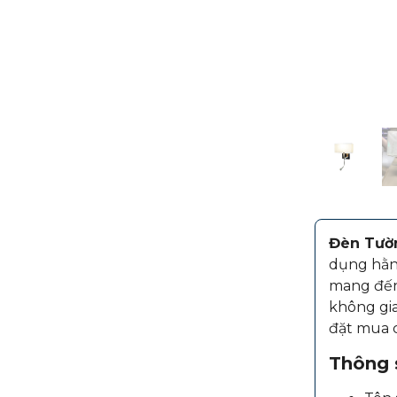
Đèn Tườ
dụng hằng
mang đến 
không gia
đặt mua c
Thông s