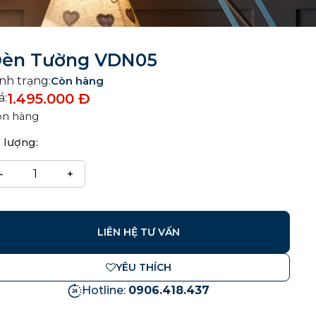
èn Tường VDN05
nh trạng:
Còn hàng
1.495.000
Đ
á:
òn hàng
 lượng:
LIÊN HỆ TƯ VẤN
YÊU THÍCH
Hotline:
0906.418.437