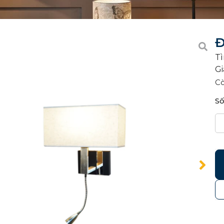
Đ
Tì
Gi
C
Số