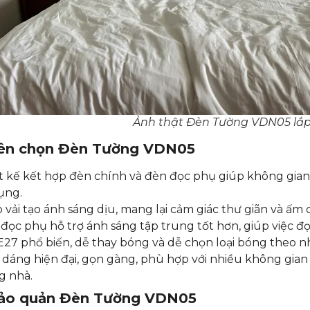
Ảnh thật Đèn Tường VDN05 lắp
nên chọn Đèn Tường VDN05
t kế kết hợp đèn chính và đèn đọc phụ giúp không gian
ụng.
 vải tạo ánh sáng dịu, mang lại cảm giác thư giãn và ấ
đọc phụ hỗ trợ ánh sáng tập trung tốt hơn, giúp việc đọ
E27 phổ biến, dễ thay bóng và dễ chọn loại bóng theo n
 dáng hiện đại, gọn gàng, phù hợp với nhiều không gia
g nhà.
ảo quản Đèn Tường VDN05