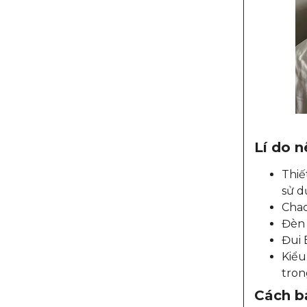
Lí do 
Thiế
sử d
Chao
Đèn 
Đui 
Kiểu
tron
Cách b