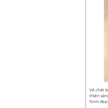
Về chất l
thiện sán
form đẹp,