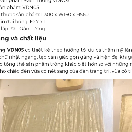
 sản phẩm: Đèn Tường VDN05
sản phẩm: VDN05
 thước sản phẩm: L300 x W160 x H560
n đui bóng: E27 x 1
 lắp đặt: Gắn tường
ng và chất liệu
ng VDN05
có thiết kế theo hướng tối ưu cả thẩm mỹ lẫ
chữ nhật ngang, tạo cảm giác gọn gàng và hiện đại khi 
p tổng thể sản phẩm trông khác biệt hơn so với những
ho chiếc đèn vừa có nét sang của đèn trang trí, vừa có t