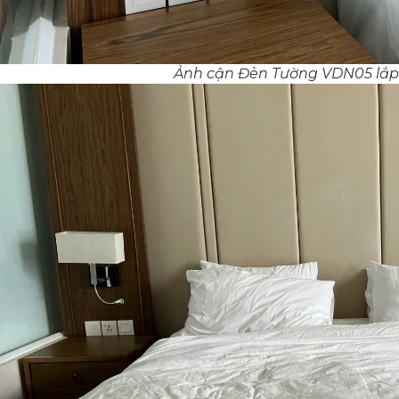
Ảnh cận Đèn Tường VDN05 lắp