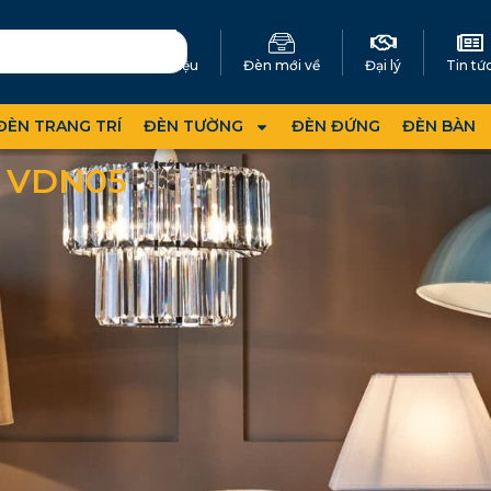
Giới thiệu
Đèn mới về
Đại lý
Tin tứ
ĐÈN TRANG TRÍ
ĐÈN TƯỜNG
ĐÈN ĐỨNG
ĐÈN BÀN
 VDN05