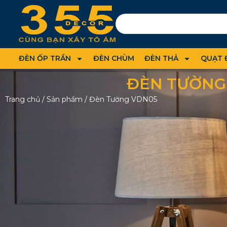
ĐÈN ỐP TRẦN
ĐÈN CHÙM
ĐÈN THẢ
QUẠT 
ĐÈN TƯỜNG
Trang chủ
/
Sản phẩm
/
Đèn Tường VDN05