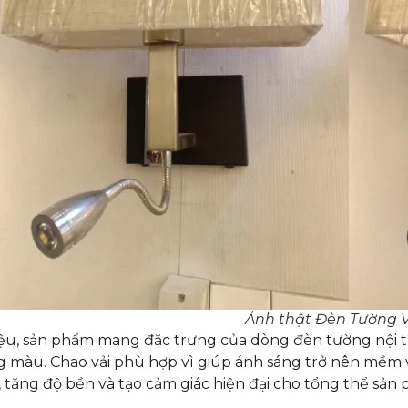
Ảnh thật Đèn Tường
iệu, sản phẩm mang đặc trưng của dòng đèn tường nội th
g màu. Chao vải phù hợp vì giúp ánh sáng trở nên mềm 
 tăng độ bền và tạo cảm giác hiện đại cho tổng thể sản