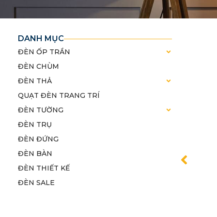
DANH MỤC
ĐÈN ỐP TRẦN
ĐÈN CHÙM
ĐÈN THẢ
QUẠT ĐÈN TRANG TRÍ
ĐÈN TƯỜNG
ĐÈN TRỤ
ĐÈN ĐỨNG
ĐÈN BÀN
ĐÈN THIẾT KẾ
ĐÈN SALE