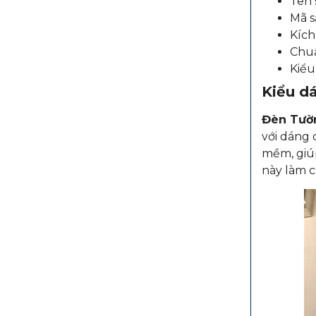
Tên
Mã 
Kích
Chuẩ
Kiểu
Kiểu dá
Đèn Tườ
với dáng 
mềm, giú
này làm c