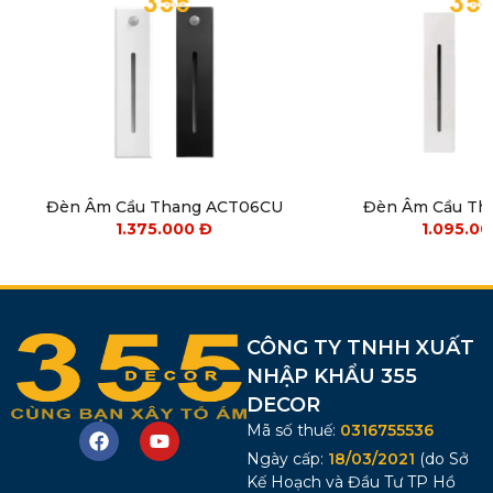
Đèn Âm Cầu Thang ACT06CU
Đèn Âm Cầu Th
1.375.000
Đ
1.095.0
CÔNG TY TNHH XUẤT
NHẬP KHẨU 355
DECOR
Mã số thuế:
0316755536
Ngày cấp:
18/03/2021
(do Sở
Kế Hoạch và Đầu Tư TP Hồ