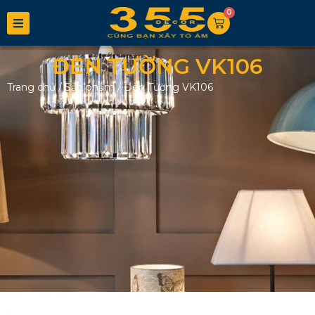
0
ĐÈN TƯỜNG VK106
Trang chủ
/
Sản phẩm
/
Đèn Tường VK106