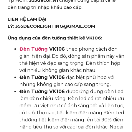
Tp HCM.
355decor.vn
chuyên cung cấp sỉ và lẻ
đèn trang trí nhập khẩu cao cấp.
LIÊN HỆ LÀM ĐẠI
LÝ: 355DECORLIGHTING@GMAIL.COM
Ứng dụng của đèn tường thiết kế VK106:
Đèn Tường
VK106
theo phong cách đơn
giản, hiện đại. Do đó, dòng sản phẩm này vẫn
thể hiện vẻ đẹp sang trọng. Đèn thích hợp
với nhiều không gian khác nhau.
Đèn Tường VK106
đặc biệt phù hợp với
những không gian cao cấp sang trọng.
Đèn Tường VK106
được ứng dụng đèn Led
làm đèn chiếu sáng. Đèn led có rất nhiều ưu
điểm ưu việt như có ánh sáng tốt và liên tục,
có tuổi thọ cao, tiết kiệm điện năng. Đèn Led
thường tiết kiệm điện năng lên tới 90% điện
năng tiêu thụ so với các loại đèn khác. Ngoài