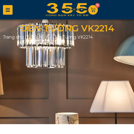
0
ĐÈN TƯỜNG VK2214
Trang chủ
/
Sản phẩm
/
Đèn Tường VK2214