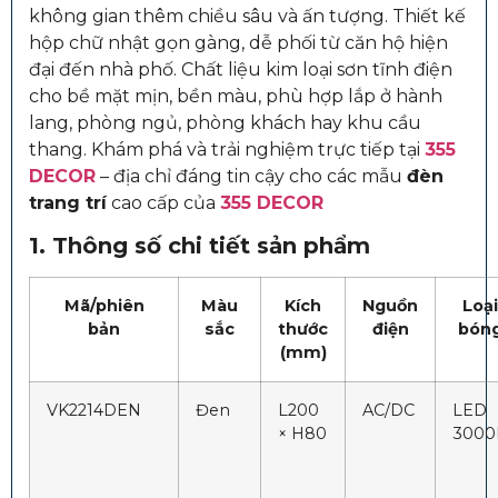
không gian thêm chiều sâu và ấn tượng. Thiết kế
hộp chữ nhật gọn gàng, dễ phối từ căn hộ hiện
đại đến nhà phố. Chất liệu kim loại sơn tĩnh điện
cho bề mặt mịn, bền màu, phù hợp lắp ở hành
lang, phòng ngủ, phòng khách hay khu cầu
thang. Khám phá và trải nghiệm trực tiếp tại
355
DECOR
– địa chỉ đáng tin cậy cho các mẫu
đèn
trang trí
cao cấp của
355 DECOR
1. Thông số chi tiết sản phẩm
Mã/phiên
Màu
Kích
Nguồn
Loại
bản
sắc
thước
điện
bón
(mm)
VK2214DEN
Đen
L200
AC/DC
LED
× H80
3000