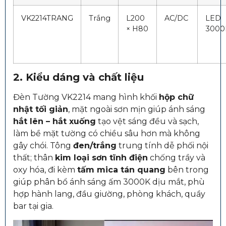
VK2214TRANG
Trắng
L200
AC/DC
LED
× H80
3000
2. Kiểu dáng và chất liệu
Đèn Tường VK2214 mang hình khối
hộp chữ
nhật tối giản
, mặt ngoài sơn mịn giúp ánh sáng
hắt lên – hắt xuống
tạo vệt sáng đều và sạch,
làm bề mặt tường có chiều sâu hơn mà không
gây chói. Tông
đen/trắng
trung tính dễ phối nội
thất; thân
kim loại sơn tĩnh điện
chống trầy và
oxy hóa, đi kèm
tấm mica tán quang
bên trong
giúp phân bổ ánh sáng ấm 3000K dịu mắt, phù
hợp hành lang, đầu giường, phòng khách, quầy
bar tại gia.