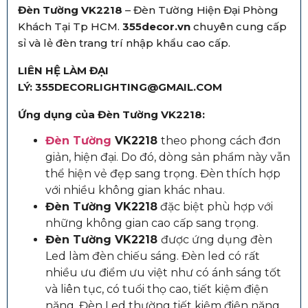
Đèn Tường VK2218
– Đèn Tường Hiện Đại Phòng
Khách Tại Tp HCM.
355decor.vn
chuyên cung cấp
sỉ và lẻ đèn trang trí nhập khẩu cao cấp.
LIÊN HỆ LÀM ĐẠI
LÝ: 355DECORLIGHTING@GMAIL.COM
Ứng dụng của Đèn Tường VK2218
:
Đèn Tường
VK2218
theo phong cách đơn
giản, hiện đại. Do đó, dòng sản phẩm này vẫn
thể hiện vẻ đẹp sang trọng. Đèn thích hợp
với nhiều không gian khác nhau.
Đèn Tường VK2218
đặc biệt phù hợp với
những không gian cao cấp sang trọng.
Đèn Tường VK2218
được ứng dụng đèn
Led làm đèn chiếu sáng. Đèn led có rất
nhiều ưu điểm ưu việt như có ánh sáng tốt
và liên tục, có tuổi thọ cao, tiết kiệm điện
năng. Đèn Led thường tiết kiệm điện năng