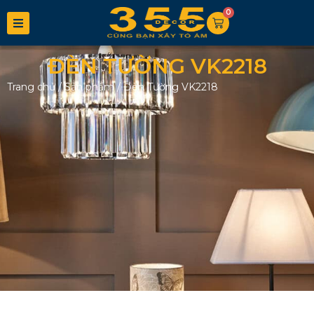
0
ĐÈN TƯỜNG VK2218
Trang chủ
/
Sản phẩm
/
Đèn Tường VK2218