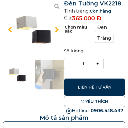
Đèn Tường VK2218
Tình trạng:
Còn hàng
365.000
Đ
Giá:
Chọn màu
Đen
sắc
Trắng
Số lượng:
LIÊN HỆ TƯ VẤN
YÊU THÍCH
Hotline:
0906.418.437
Mô tả sản phẩm