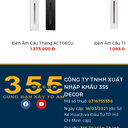
Đèn Âm Cầu Thang ACT06CU
Đèn Âm Cầu Th
1.375.000
Đ
1.095.0
CÔNG TY TNHH XUẤT
NHẬP KHẨU 355
DECOR
Mã số thuế:
0316755536
Ngày cấp:
18/03/2021
(do Sở
Kế Hoạch và Đầu Tư TP Hồ
Chí Minh cấp)