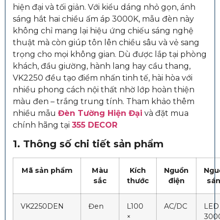
hiện đại và tối giản. Với kiểu dáng nhỏ gọn, ánh
sáng hắt hai chiều ấm áp 3000K, mẫu đèn này
không chỉ mang lại hiệu ứng chiếu sáng nghệ
thuật mà còn giúp tôn lên chiều sâu và vẻ sang
trọng cho mọi không gian. Dù được lắp tại phòng
khách, đầu giường, hành lang hay cầu thang,
VK2250 đều tạo điểm nhấn tinh tế, hài hòa với
nhiều phong cách nội thất nhờ lớp hoàn thiện
màu đen – trắng trung tính. Tham khảo thêm
nhiều mẫu
Đèn Tường Hiện Đại
và đặt mua
chính hãng tại
355 DECOR
1. Thông số chi tiết sản phẩm
Mã sản phẩm
Màu
Kích
Nguồn
Ngu
sắc
thước
điện
sá
VK2250DEN
Đen
L100
AC/DC
LED
×
300