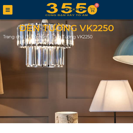
0
ĐÈN TƯỜNG VK2250
Trang chủ
/
Sản phẩm
/
Đèn Tường VK2250