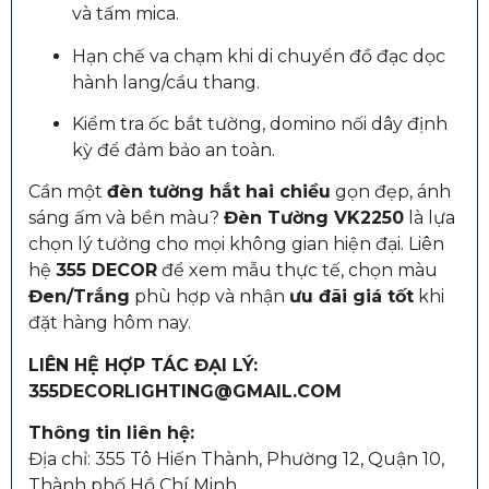
và tấm mica.
Hạn chế va chạm khi di chuyển đồ đạc dọc
hành lang/cầu thang.
Kiểm tra ốc bắt tường, domino nối dây định
kỳ để đảm bảo an toàn.
Cần một
đèn tường hắt hai chiều
gọn đẹp, ánh
sáng ấm và bền màu?
Đèn Tường VK2250
là lựa
chọn lý tưởng cho mọi không gian hiện đại. Liên
hệ
355 DECOR
để xem mẫu thực tế, chọn màu
Đen/Trắng
phù hợp và nhận
ưu đãi giá tốt
khi
đặt hàng hôm nay.
LIÊN HỆ HỢP TÁC ĐẠI LÝ:
355DECORLIGHTING@GMAIL.COM
Thông tin liên hệ:
Địa chỉ: 355 Tô Hiến Thành, Phường 12, Quận 10,
Thành phố Hồ Chí Minh