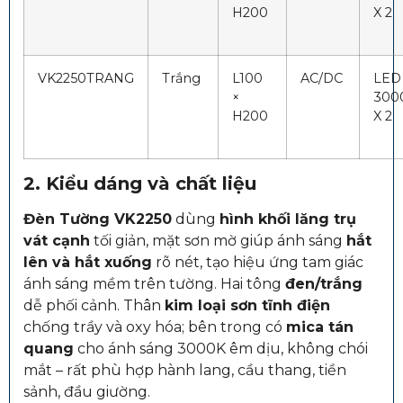
H200
X 2
VK2250TRANG
Trắng
L100
AC/DC
LED
×
300
H200
X 2
2. Kiểu dáng và chất liệu
Đèn Tường VK2250
dùng
hình khối lăng trụ
vát cạnh
tối giản, mặt sơn mờ giúp ánh sáng
hắt
lên và hắt xuống
rõ nét, tạo hiệu ứng tam giác
ánh sáng mềm trên tường. Hai tông
đen/trắng
dễ phối cảnh. Thân
kim loại sơn tĩnh điện
chống trầy và oxy hóa; bên trong có
mica tán
quang
cho ánh sáng 3000K êm dịu, không chói
mắt – rất phù hợp hành lang, cầu thang, tiền
sảnh, đầu giường.