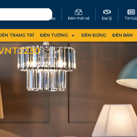
Giới thiệu
Đèn mới về
Đại lý
Tin tứ
ĐÈN TRANG TRÍ
ĐÈN TƯỜNG
ĐÈN ĐỨNG
ĐÈN BÀN
VNT2230