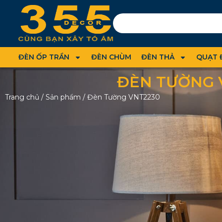
ĐÈN ỐP TRẦN
ĐÈN CHÙM
ĐÈN THẢ
QUẠT 
ĐÈN TƯỜNG 
Trang chủ
/
Sản phẩm
/
Đèn Tường VNT2230