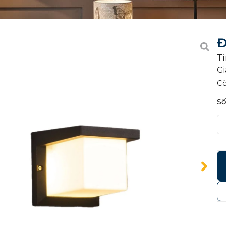
Đ
Tì
Gi
C
Số