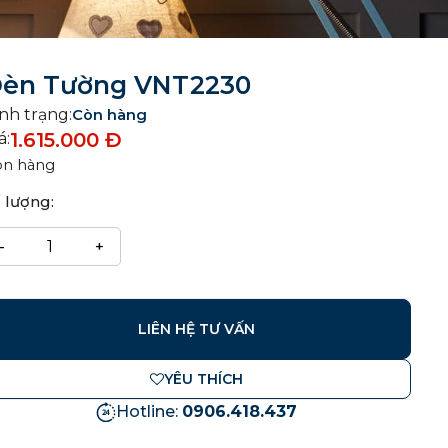
èn Tường VNT2230
nh trạng:
Còn hàng
1.615.000
Đ
á:
òn hàng
 lượng:
LIÊN HỆ TƯ VẤN
YÊU THÍCH
Hotline:
0906.418.437