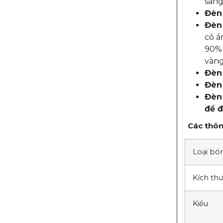
sang
Đèn
Đèn
có á
90% 
vàng
Đèn
Đèn
Đèn 
để đ
Các thôn
Loại bó
Kích th
Kiểu