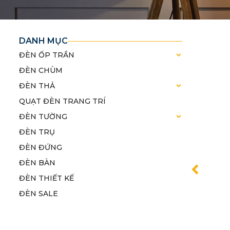
DANH MỤC
ĐÈN ỐP TRẦN
ĐÈN CHÙM
ĐÈN THẢ
QUẠT ĐÈN TRANG TRÍ
ĐÈN TƯỜNG
ĐÈN TRỤ
ĐÈN ĐỨNG
ĐÈN BÀN
ĐÈN THIẾT KẾ
ĐÈN SALE