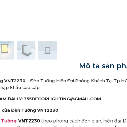
Mô tả sản p
ng VNT2230
– Đèn Tường Hiện Đại Phòng Khách Tại Tp H
 nhập khẩu cao cấp.
LÀM ĐẠI LÝ: 355DECORLIGHTING@GMAIL.COM
 của Đèn Tường VNT2230
:
 Tường
VNT2230
theo phong cách đơn giản, hiện đại. 