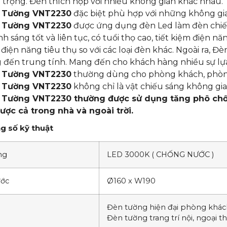
 trọng. Đèn thích hợp với nhiều không gian khác nhau.
 Tường VNT2230
đặc biệt phù hợp với những không gia
 Tường VNT2230
được ứng dụng đèn Led làm đèn chiếu
nh sáng tốt và liên tục, có tuổi thọ cao, tiết kiệm điện n
điện năng tiêu thụ so với các loại đèn khác. Ngoài ra, 
 đến trung tính. Mang đến cho khách hàng nhiều sự lự
 Tường VNT2230
thường dùng cho phòng khách, phòng
 Tường VNT2230
không chỉ là vật chiếu sáng không gia
Tường VNT2230 thường được sử dụng tăng phô chống
ược cả trong nhà và ngoài trời.
g số kỹ thuật
ng
LED 3000K ( CHỐNG NƯỚC )
ước
Ø160 x W190
Đ
èn tường hiện đại phòng khá
Đèn tường trang trí nội, ngoại 