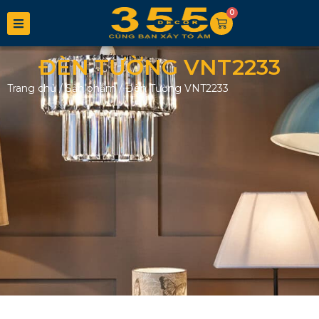
0
ĐÈN TƯỜNG VNT2233
Trang chủ
/
Sản phẩm
/
Đèn Tường VNT2233