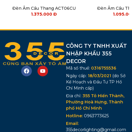
Đèn Âm Cầu Thang ACT06CU
Đèn Âm Cầu Th
1.375.000
Đ
1.095.0
CÔNG TY TNHH XUẤT
NHẬP KHẨU 355
DECOR
Mã số thuế:
0316755536
Ngày cấp:
18/03/2021
(do Sở
Kế Hoạch và Đầu Tư TP Hồ
Chí Minh cấp)
Địa chỉ:
355 Tô Hiến Thành,
Phường Hoà Hưng, Thành
phố Hồ Chí Minh
Hotline:
0963773625
Email:
355decorlighting@gmail.com