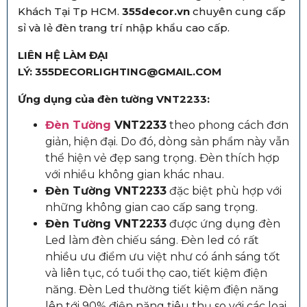
Khách Tại Tp HCM.
355decor.vn
chuyên cung cấp
sỉ và lẻ đèn trang trí nhập khẩu cao cấp.
LIÊN HỆ LÀM ĐẠI
LÝ: 355DECORLIGHTING@GMAIL.COM
Ứng dụng của đèn tường
VNT2233:
Đèn Tường
VNT2233
theo phong cách đơn
giản, hiện đại. Do đó, dòng sản phẩm này vẫn
thể hiện vẻ đẹp sang trọng. Đèn thích hợp
với nhiều không gian khác nhau.
Đèn Tường VNT2233
đặc biệt phù hợp với
những không gian cao cấp sang trọng.
Đèn Tường VNT2233
được ứng dụng đèn
Led làm đèn chiếu sáng. Đèn led có rất
nhiều ưu điểm ưu việt như có ánh sáng tốt
và liên tục, có tuổi thọ cao, tiết kiệm điện
năng. Đèn Led thường tiết kiệm điện năng
lên tới 90% điện năng tiêu thụ so với các loại