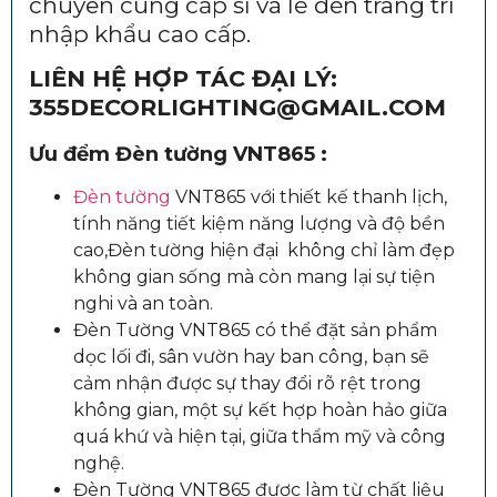
chuyên cung cấp sỉ và lẻ đèn trang trí
nhập khẩu cao cấp.
LIÊN HỆ HỢP TÁC ĐẠI LÝ:
355DECORLIGHTING@GMAIL.COM
Ưu đểm Đèn tường VNT865 :
Đèn tường
VNT865 với thiết kế thanh lịch,
tính năng tiết kiệm năng lượng và độ bền
cao,Đèn tường hiện đại không chỉ làm đẹp
không gian sống mà còn mang lại sự tiện
nghi và an toàn.
Đèn Tường VNT865 có thể đặt sản phẩm
dọc lối đi, sân vườn hay ban công, bạn sẽ
cảm nhận được sự thay đổi rõ rệt trong
không gian, một sự kết hợp hoàn hảo giữa
quá khứ và hiện tại, giữa thẩm mỹ và công
nghệ.
Đèn Tường VNT865 được làm từ chất liệu