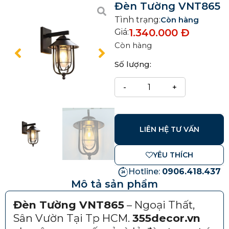
Đèn Tường VNT865
Tình trạng:
Còn hàng
1.340.000
Đ
Giá:
Còn hàng
Số lượng:
LIÊN HỆ TƯ VẤN
YÊU THÍCH
Hotline:
0906.418.437
Mô tả sản phẩm
Đèn Tường VNT865
– Ngoại Thất,
Sân Vườn Tại Tp HCM.
355decor.vn