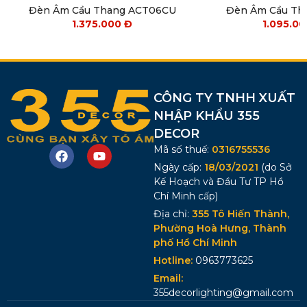
Đèn Âm Cầu Thang ACT06CU
Đèn Âm Cầu Th
1.375.000
Đ
1.095.0
CÔNG TY TNHH XUẤT
NHẬP KHẨU 355
DECOR
Mã số thuế:
0316755536
Ngày cấp:
18/03/2021
(do Sở
Kế Hoạch và Đầu Tư TP Hồ
Chí Minh cấp)
Địa chỉ:
355 Tô Hiến Thành,
Phường Hoà Hưng, Thành
phố Hồ Chí Minh
Hotline:
0963773625
Email:
355decorlighting@gmail.com