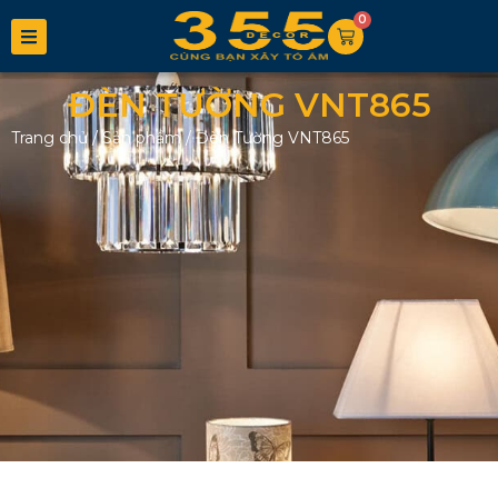
0
ĐÈN TƯỜNG VNT865
Trang chủ
/
Sản phẩm
/
Đèn Tường VNT865