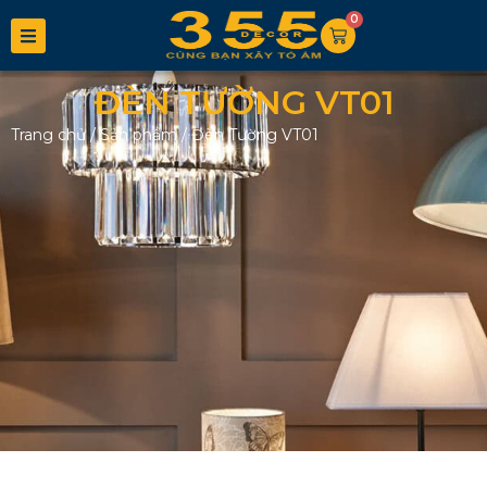
0
ĐÈN TƯỜNG VT01
Trang chủ
/
Sản phẩm
/
Đèn Tường VT01