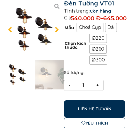
Đèn Tường VT01
Tình trạng:
Còn hàng
540.000
Đ
-
645.00
Giá:
Choá Cụp
Dài
Mẫu
Ø220
Chọn kích
thước
Ø260
Ø300
Số lượng:
LIÊN HỆ TƯ VẤN
YÊU THÍCH