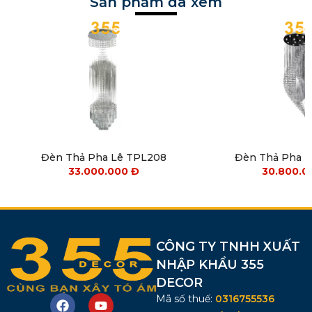
Sản phẩm đã xem
Đèn Thả Pha Lê TPL208
Đèn Thả Pha 
33.000.000
Đ
30.800.
CÔNG TY TNHH XUẤT
NHẬP KHẨU 355
DECOR
Mã số thuế:
0316755536