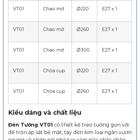
VT01
Chao mở
Ø220
E27 x 1
VT01
Chao mở
Ø260
E27 x 1
VT01
Chao mở
Ø300
E27 x 1
VT01
Chóa cụp
Ø220
E27 x 1
VT01
Chóa cụp
Ø260
E27 x 1
Kiểu dáng và chất liệu
Đèn Tường VT01
có thiết kế treo tường gọn với
đế tròn áp sát bề mặt, tay đèn kim loại ngắn vươn
ngang và khớp nối nhỏ tạo cảm giác chắc chắn.