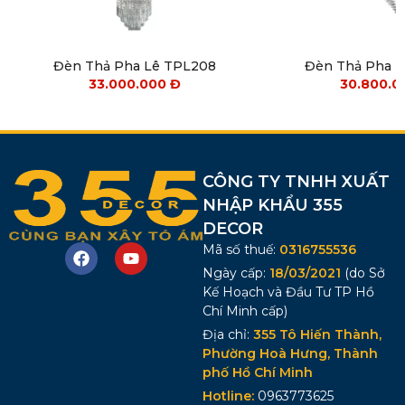
Đèn Thả Pha Lê TPL208
Đèn Thả Pha 
33.000.000
Đ
30.800.
CÔNG TY TNHH XUẤT
NHẬP KHẨU 355
DECOR
Mã số thuế:
0316755536
Ngày cấp:
18/03/2021
(do Sở
Kế Hoạch và Đầu Tư TP Hồ
Chí Minh cấp)
Địa chỉ:
355 Tô Hiến Thành,
Phường Hoà Hưng, Thành
phố Hồ Chí Minh
Hotline:
0963773625