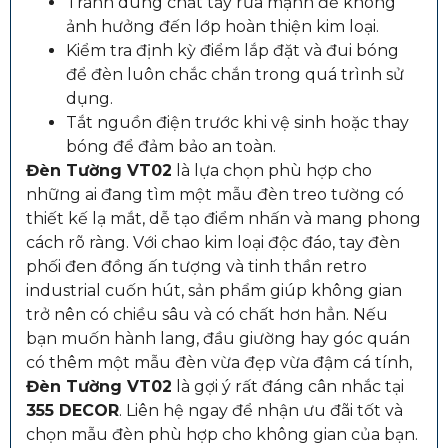
Tránh dùng chất tẩy rửa mạnh để không
ảnh hưởng đến lớp hoàn thiện kim loại.
Kiểm tra định kỳ điểm lắp đặt và đui bóng
để đèn luôn chắc chắn trong quá trình sử
dụng.
Tắt nguồn điện trước khi vệ sinh hoặc thay
bóng để đảm bảo an toàn.
Đèn Tường VT02
là lựa chọn phù hợp cho
những ai đang tìm một mẫu đèn treo tường có
thiết kế lạ mắt, dễ tạo điểm nhấn và mang phong
cách rõ ràng. Với chao kim loại độc đáo, tay đèn
phối đen đồng ấn tượng và tinh thần retro
industrial cuốn hút, sản phẩm giúp không gian
trở nên có chiều sâu và có chất hơn hẳn. Nếu
bạn muốn hành lang, đầu giường hay góc quán
có thêm một mẫu đèn vừa đẹp vừa đậm cá tính,
Đèn Tường VT02
là gợi ý rất đáng cân nhắc tại
355 DECOR
. Liên hệ ngay để nhận ưu đãi tốt và
chọn mẫu đèn phù hợp cho không gian của bạn.