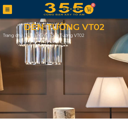
0
ĐÈN TƯỜNG VT02
Trang chủ
/
Sản phẩm
/
Đèn Tường VT02