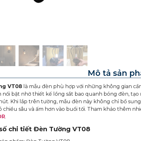
Mô tả sản p
ng VT08
là mẫu đèn phù hợp với những không gian cần
nổi bật nhờ thiết kế lồng sắt bao quanh bóng đèn, tạo
hút. Khi lắp trên tường, mẫu đèn này không chỉ bổ su
ó chiều sâu và ấm hơn vào buổi tối. Tham khảo thêm n
OR
.
số chi tiết Đèn Tường VT08