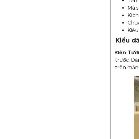
Tên 
Mã s
Kích
Chuẩ
Kiểu
Kiểu dá
Đèn Tườ
trước. D
trên mảng