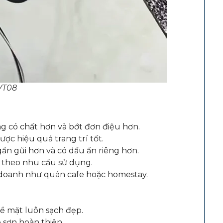
VT08
ng có chất hơn và bớt đơn điệu hơn.
ược hiệu quả trang trí tốt.
ần gũi hơn và có dấu ấn riêng hơn.
g theo nhu cầu sử dụng.
h doanh như quán cafe hoặc homestay.
ề mặt luôn sạch đẹp.
sơn hoàn thiện.