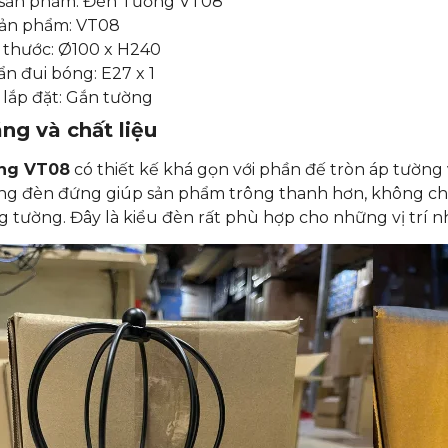
sản phẩm: Đèn Tường VT08
ản phẩm: VT08
 thước: Ø100 x H240
n đui bóng: E27 x 1
 lắp đặt: Gắn tường
ng và chất liệu
ng VT08
có thiết kế khá gọn với phần đế tròn áp tường 
áng đèn đứng giúp sản phẩm trông thanh hơn, không ch
 tường. Đây là kiểu đèn rất phù hợp cho những vị trí nh