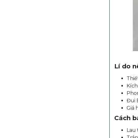
Lí do 
Thiế
Kích
Phon
Đui 
Giá 
Cách b
Lau 
Trán