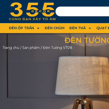
ĐÈN ỐP TRẦN
ĐÈN CHÙM
ĐÈN THẢ
QUẠT 
ĐÈN TƯỜNG
Trang chủ
/
Sản phẩm
/
Đèn Tường VT08