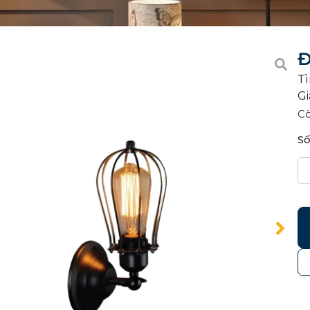
Đ
Tì
Gi
C
Số