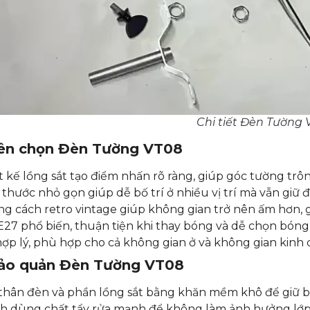
Chi tiết Đèn Tường 
nên chọn Đèn Tường VT08
t kế lồng sắt tạo điểm nhấn rõ ràng, giúp góc tường trô
 thước nhỏ gọn giúp dễ bố trí ở nhiều vị trí mà vẫn giữ đ
g cách retro vintage giúp không gian trở nên ấm hơn, g
E27 phổ biến, thuận tiện khi thay bóng và dễ chọn bón
hợp lý, phù hợp cho cả không gian ở và không gian kin
ảo quản Đèn Tường VT08
thân đèn và phần lồng sắt bằng khăn mềm khô để giữ b
h dùng chất tẩy rửa mạnh để không làm ảnh hưởng lớp 