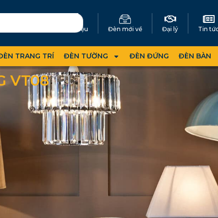
Giới thiệu
Đèn mới về
Đại lý
Tin tứ
ĐÈN TRANG TRÍ
ĐÈN TƯỜNG
ĐÈN ĐỨNG
ĐÈN BÀN
 VT08