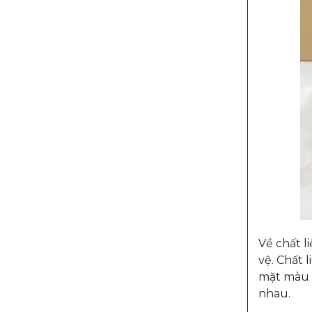
Về chất l
vệ. Chất 
mặt màu đ
nhau.