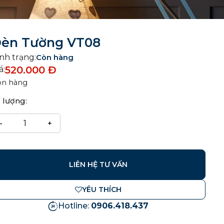
èn Tường VT08
nh trạng:
Còn hàng
520.000
Đ
á:
òn hàng
 lượng:
LIÊN HỆ TƯ VẤN
YÊU THÍCH
Hotline:
0906.418.437