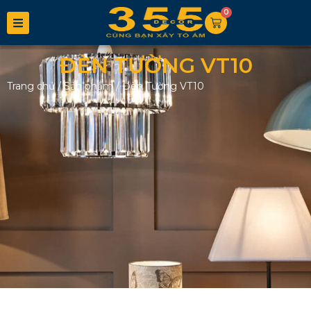
0
ĐÈN TƯỜNG VT10
Trang chủ
/
Sản phẩm
/
Đèn Tường VT10