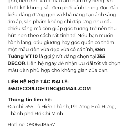
gọn, bền đẹp và có dấu ấn thẩm mỹ riêng. Với
thiết kế khung sắt đen phối kính trong độc đáo,
kiểu dáng đứng gọn và khả năng tạo ánh sáng
ấm áp, sản phẩm không chỉ đáp ứng nhu cầu
chiếu sáng mà còn giúp góc tường trở nên thu
hút hơn theo cách rất tinh tế. Nếu bạn muốn
hành lang, đầu giường hay góc quán có thêm
một mẫu đèn vừa đẹp vừa có cá tính,
Đèn
Tường VT10
là gợi ý rất đáng chọn tại
355
DECOR
. Liên hệ ngay để nhận ưu đãi tốt và chọn
mẫu đèn phù hợp cho không gian của bạn.
LIÊN HỆ HỢP TÁC ĐẠI LÝ:
355DECORLIGHTING@GMAIL.COM
Thông tin liên hệ:
Địa chỉ: 355 Tô Hiến Thành, Phường Hoà Hưng,
Thành phố Hồ Chí Minh
Hotline: 0906418437