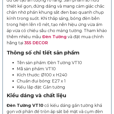
đủ để tạo ấn tượng rõ ràng. Sản phẩm sở hữu
thiết kế gọn, đứng dáng và mang cảm giác chắc
chắn nhờ phần khung sắt đen bao quanh chụp
kính trong suốt. Khi thắp sáng, bóng đèn bên
trong hiện lên rõ nét, tạo nên hiệu ứng vừa ấm
áp vừa có chiều sâu cho mảng tường. Tham khảo
thêm nhiều mẫu
Đèn Tường
và đặt mua chính
hãng tại
355 DECOR
Thông số chi tiết sản phẩm
Tên sản phẩm: Đèn Tường VT10
Mã sản phẩm: VT10
Kích thước: Ø100 x H240
Chuẩn đui bóng: E27 x 1
Kiểu lắp đặt: Gắn tường
Kiểu dáng và chất liệu
Đèn Tường VT10
có kiểu dáng gắn tường khá
gọn với phần đế tròn áp sát bề mặt và cụm đèn