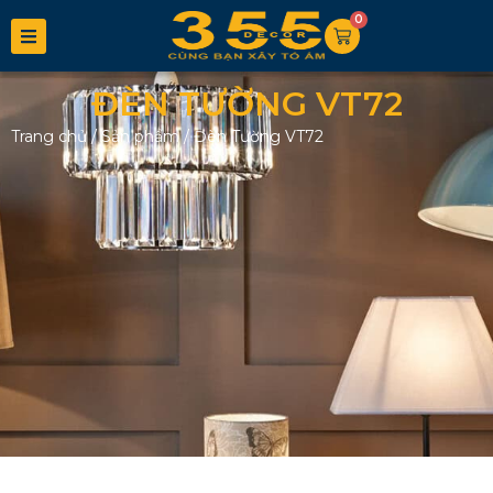
0
ĐÈN TƯỜNG VT72
Trang chủ
/
Sản phẩm
/
Đèn Tường VT72