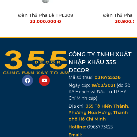
Đèn Thả Pha Lê TPL208
Đèn Thả Pha 
33.000.000
Đ
30.800.
CÔNG TY TNHH XUẤT
NHẬP KHẨU 355
DECOR
Mã số thuế:
0316755536
Ngày cấp:
18/03/2021
(do Sở
Kế Hoạch và Đầu Tư TP Hồ
Chí Minh cấp)
Địa chỉ:
355 Tô Hiến Thành,
Phường Hoà Hưng, Thành
phố Hồ Chí Minh
Hotline:
0963773625
Email: