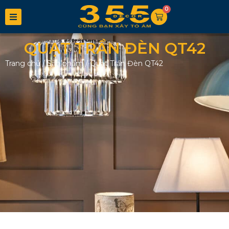
0
QUẠT TRẦN ĐÈN QT42
Trang chủ
/
Sản phẩm
/
Quạt Trần Đèn QT42