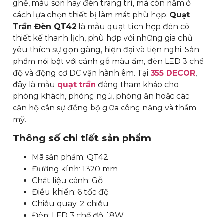
ghế, màu sơn hay đèn trang trí, mà còn nằm ở
cách lựa chọn thiết bị làm mát phù hợp.
Quạt
Trần Đèn QT42
là mẫu quạt tích hợp đèn có
thiết kế thanh lịch, phù hợp với những gia chủ
yêu thích sự gọn gàng, hiện đại và tiện nghi. Sản
phẩm nổi bật với cánh gỗ màu ấm, đèn LED 3 chế
độ và động cơ DC vận hành êm. Tại
355 DECOR
,
đây là mẫu
quạt trần
đáng tham khảo cho
phòng khách, phòng ngủ, phòng ăn hoặc các
căn hộ cần sự đồng bộ giữa công năng và thẩm
mỹ.
Thông số chi tiết sản phẩm
Mã sản phẩm: QT42
Đường kính: 1320 mm
Chất liệu cánh: Gỗ
Điều khiển: 6 tốc độ
Chiều quay: 2 chiều
Đèn: LED 3 chế độ, 18W