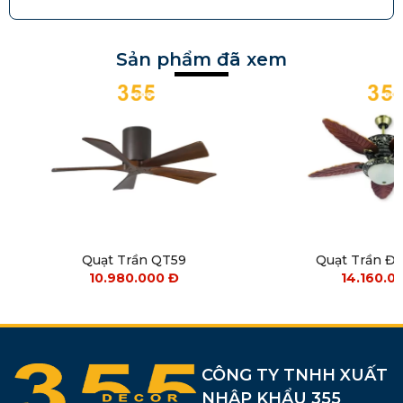
Sản phẩm đã xem
Quạt Trần QT59
Quạt Trần Đ
10.980.000
Đ
14.160.0
CÔNG TY TNHH XUẤT
NHẬP KHẨU 355