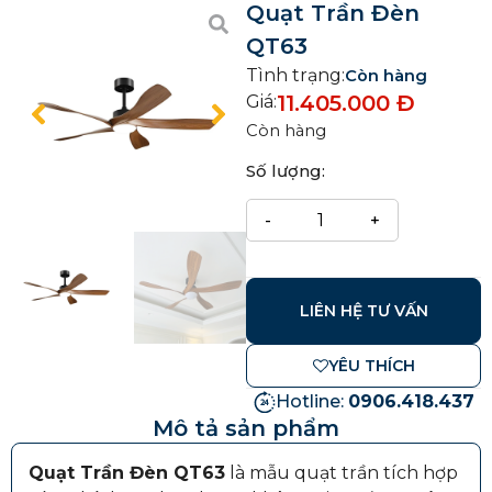
Quạt Trần Đèn
QT63
Tình trạng:
Còn hàng
11.405.000
Đ
Giá:
Còn hàng
Số lượng:
LIÊN HỆ TƯ VẤN
YÊU THÍCH
Hotline:
0906.418.437
Mô tả sản phẩm
Quạt Trần Đèn QT63
là mẫu quạt trần tích hợp