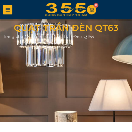
0
QUẠT TRẦN ĐÈN QT63
Trang chủ
/
Sản phẩm
/
Quạt Trần Đèn QT63