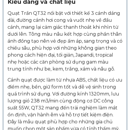
Kiểu dáng và chất liệu
Quạt Trần QT32 nổi bật với thiết kế 3 cánh dáng
dài, đường cánh hơi cong và vuốt nhẹ về đầu
cánh, mang lại cảm giác thanh thoát khi nhìn từ
dưới lên. Tông màu nâu kết hợp cùng phần thân
ánh đồng tạo nên vẻ đẹp ấm áp, sang trọng và có
chiều sâu, phù hợp với những không gian theo
phong cách hiện đại, tối giản, Japandi, tropical
nhẹ hoặc các căn phòng sử dụng gam màu
trung tính như be, kem, trắng, xám và nâu gỗ.
Cánh quạt được làm từ nhựa ABS, chất liệu có ưu
điểm nhẹ, bền, giữ form tốt và dễ vệ sinh trong
quá trình sử dụng. Với đường kính 1320mm, lưu
lượng gió 238 m3/min cùng động cơ DC công
suất 55W, QT32 mang đến trải nghiệm làm mát
ổn định, vận hành êm và hỗ trợ tiết kiệm điện.
Đây là mẫu quạt phù hợp cho những gia chủ
muốn chọn một sản phẩm vừa có tính thẩm mỹ,