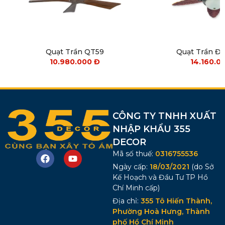
Quạt Trần QT59
Quạt Trần Đ
10.980.000
Đ
14.160.0
CÔNG TY TNHH XUẤT
NHẬP KHẨU 355
DECOR
Mã số thuế:
0316755536
Ngày cấp:
18/03/2021
(do Sở
Kế Hoạch và Đầu Tư TP Hồ
Chí Minh cấp)
Địa chỉ:
355 Tô Hiến Thành,
Phường Hoà Hưng, Thành
phố Hồ Chí Minh