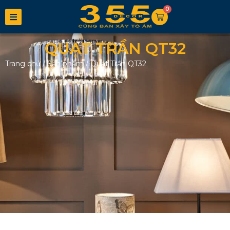
0
QUẠT TRẦN QT32
Trang chủ
/
Sản phẩm
/
Quạt Trần QT32