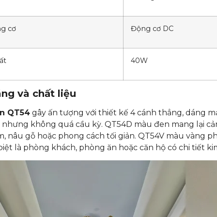
ng cơ
Động cơ DC
ất
40W
ng và chất liệu
ần QT54
gây ấn tượng với thiết kế 4 cánh thẳng, dáng m
hưng không quá cầu kỳ. QT54D màu đen mang lại cảm giá
m, nâu gỗ hoặc phong cách tối giản. QT54V màu vàng p
biệt là phòng khách, phòng ăn hoặc căn hộ có chi tiết kim 