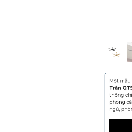
Một mẫu q
Trần QT
thống chi
phong các
ngủ, phòn