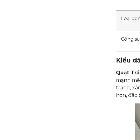
Loại độ
Công su
Kiểu dá
Quạt Tr
mạnh mẽ n
trắng, xá
hơn, đặc 