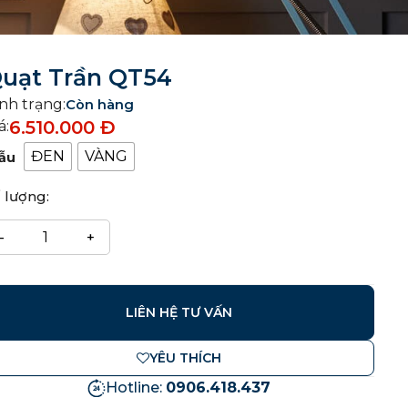
uạt Trần QT54
nh trạng:
Còn hàng
6.510.000
Đ
á:
ĐEN
VÀNG
ẫu
 lượng:
LIÊN HỆ TƯ VẤN
YÊU THÍCH
Hotline:
0906.418.437