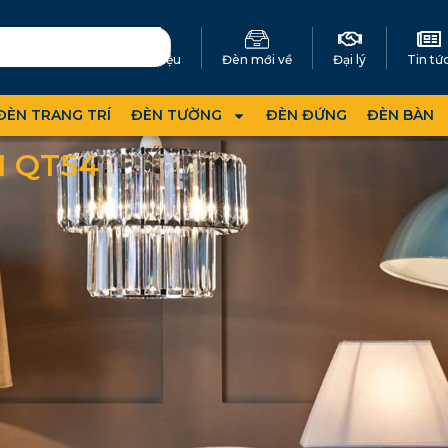
Giới thiệu
Đèn mới về
Đại lý
Tin tứ
ĐÈN TRANG TRÍ
ĐÈN TƯỜNG
ĐÈN ĐỨNG
ĐÈN BÀN
 QT54