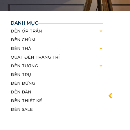
DANH MỤC
ĐÈN ỐP TRẦN
ĐÈN CHÙM
ĐÈN THẢ
QUẠT ĐÈN TRANG TRÍ
ĐÈN TƯỜNG
ĐÈN TRỤ
ĐÈN ĐỨNG
ĐÈN BÀN
ĐÈN THIẾT KẾ
ĐÈN SALE