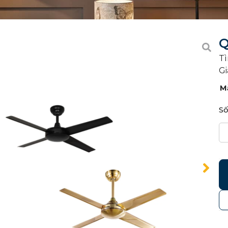
Q
Tì
Gi
M
Số