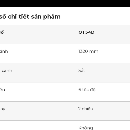
ố chi tiết sản phẩm
số
QT54D
kính
1320 mm
u cánh
Sắt
iển
6 tốc độ
uay
2 chiều
Không