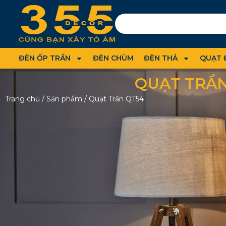
ĐÈN ỐP TRẦN
ĐÈN CHÙM
ĐÈN THẢ
QUẠT 
QUẠT TRẦN
Trang chủ
/
Sản phẩm
/
Quạt Trần QT54