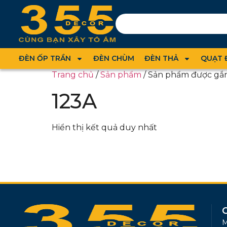
ĐÈN ỐP TRẦN
ĐÈN CHÙM
ĐÈN THẢ
QUẠT 
Trang chủ
/
Sản phẩm
/ Sản phẩm được gắn
123A
Hiển thị kết quả duy nhất
M