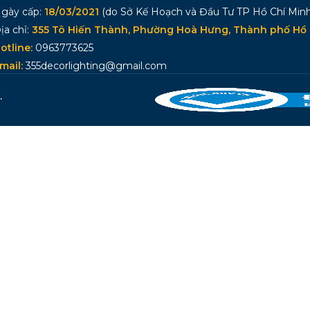
gày cấp:
18/03/2021
(do Sở Kế Hoạch và Đầu Tư TP Hồ Chí Minh
ịa chỉ:
355 Tô Hiến Thành, Phường Hoà Hưng, Thành phố Hồ 
otline:
0963773625
mail:
355decorlighting@gmail.com
.