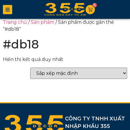
0
Trang chủ
/
Sản phẩm
/ Sản phẩm được gắn thẻ
“#db18”
#db18
Hiển thị kết quả duy nhất
CÔNG TY TNHH XUẤT
NHẬP KHẨU 355