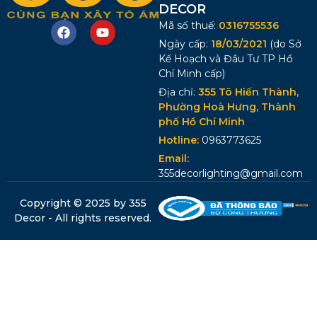
DECOR
Mã số thuế:
0316755536
Ngày cấp:
18/03/2021
(do Sở
Kế Hoạch và Đầu Tư TP Hồ
Chí Minh cấp)
Địa chỉ:
355 Tô Hiến Thành,
Phường Hoà Hưng, Thành
phố Hồ Chí Minh
Hotline:
0963773625
Email:
355decorlighting@gmail.com
Copyright © 2025 by 355
Decor - All rights reserved.