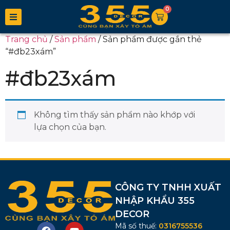
0
Trang chủ
/
Sản phẩm
/ Sản phẩm được gắn thẻ
“#đb23xám”
#đb23xám
Không tìm thấy sản phẩm nào khớp với
lựa chọn của bạn.
CÔNG TY TNHH XUẤT
NHẬP KHẨU 355
DECOR
Mã số thuế:
0316755536