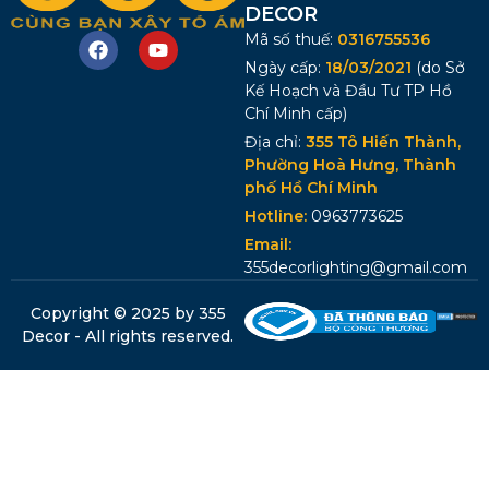
DECOR
Mã số thuế:
0316755536
Ngày cấp:
18/03/2021
(do Sở
Kế Hoạch và Đầu Tư TP Hồ
Chí Minh cấp)
Địa chỉ:
355 Tô Hiến Thành,
Phường Hoà Hưng, Thành
phố Hồ Chí Minh
Hotline:
0963773625
Email:
355decorlighting@gmail.com
Copyright © 2025 by 355
Decor - All rights reserved.