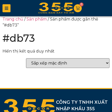
0
Trang chủ
/
Sản phẩm
/ Sản phẩm được gắn thẻ
“#db73”
#db73
Hiển thị kết quả duy nhất
CÔNG TY TNHH XUẤT
NHẬP KHẨU 355