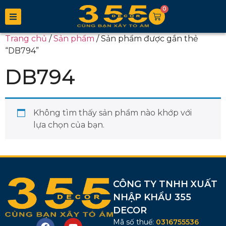
0
Trang chủ
/
Sản phẩm
/ Sản phẩm được gắn thẻ
“DB794”
DB794
Không tìm thấy sản phẩm nào khớp với
lựa chọn của bạn.
CÔNG TY TNHH XUẤT
NHẬP KHẨU 355
DECOR
Mã số thuế:
0316755536