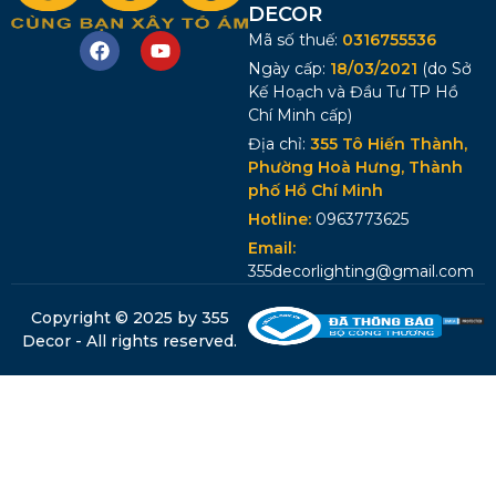
DECOR
Mã số thuế:
0316755536
Ngày cấp:
18/03/2021
(do Sở
Kế Hoạch và Đầu Tư TP Hồ
Chí Minh cấp)
Địa chỉ:
355 Tô Hiến Thành,
Phường Hoà Hưng, Thành
phố Hồ Chí Minh
Hotline:
0963773625
Email:
355decorlighting@gmail.com
Copyright © 2025 by 355
Decor - All rights reserved.