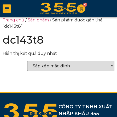
0
Trang chủ
/
Sản phẩm
/ Sản phẩm được gắn thẻ
“dc143t8”
dc143t8
Hiển thị kết quả duy nhất
CÔNG TY TNHH XUẤT
NHẬP KHẨU 355