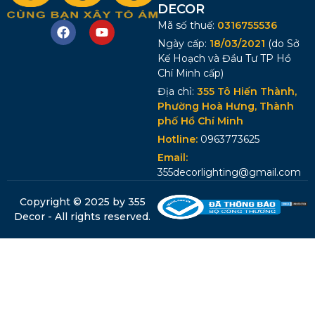
DECOR
Mã số thuế:
0316755536
Ngày cấp:
18/03/2021
(do Sở
Kế Hoạch và Đầu Tư TP Hồ
Chí Minh cấp)
Địa chỉ:
355 Tô Hiến Thành,
Phường Hoà Hưng, Thành
phố Hồ Chí Minh
Hotline:
0963773625
Email:
355decorlighting@gmail.com
Copyright © 2025 by 355
Decor - All rights reserved.