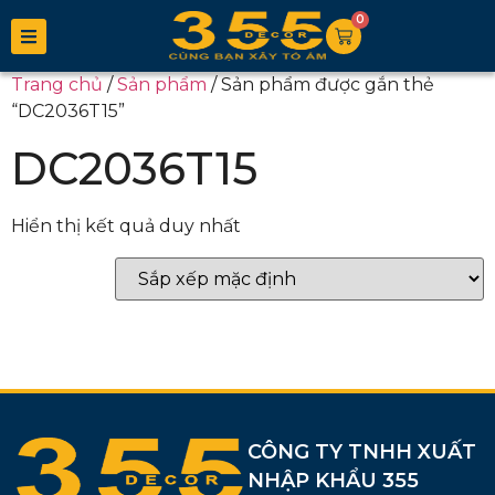
0
Trang chủ
/
Sản phẩm
/ Sản phẩm được gắn thẻ
“DC2036T15”
DC2036T15
Hiển thị kết quả duy nhất
CÔNG TY TNHH XUẤT
NHẬP KHẨU 355