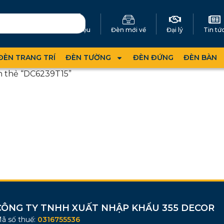
Giới thiệu
Đèn mới về
Đại lý
Tin tứ
ĐÈN TRANG TRÍ
ĐÈN TƯỜNG
ĐÈN ĐỨNG
ĐÈN BÀN
n thẻ “DC6239T15”
CÔNG TY TNHH XUẤT NHẬP KHẨU 355 DECOR
ã số thuế:
0316755536