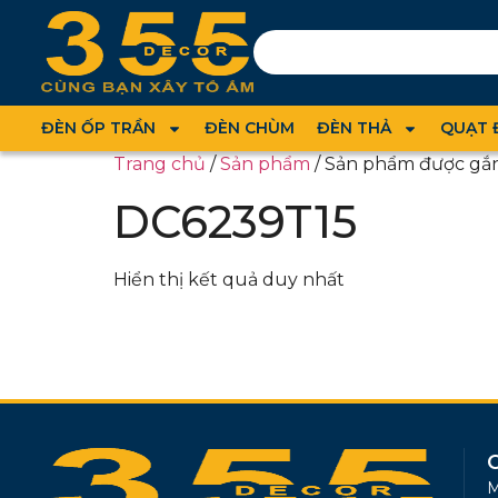
ĐÈN ỐP TRẦN
ĐÈN CHÙM
ĐÈN THẢ
QUẠT 
Trang chủ
/
Sản phẩm
/ Sản phẩm được gắ
DC6239T15
Hiển thị kết quả duy nhất
M