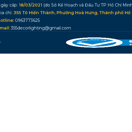
gày cấp:
18/03/2021
(do Sở Kế Hoạch và Đầu Tư TP Hồ Chí Minh
ịa chỉ:
355 Tô Hiến Thành, Phường Hoà Hưng, Thành phố Hồ 
otline:
0963773625
mail:
355decorlighting@gmail.com
.