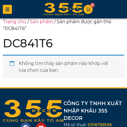
0
Trang chủ
/
Sản phẩm
/ Sản phẩm được gắn thẻ
“DC841T6”
DC841T6
Không tìm thấy sản phẩm nào khớp với
lựa chọn của bạn.
CÔNG TY TNHH XUẤT
NHẬP KHẨU 355
DECOR
Mã số thuế:
0316755536