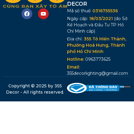
DECOR
Mã số thuế:
0316755536
Ngày cấp:
18/03/2021
(do Sở
Kế Hoạch và Đầu Tư TP Hồ
Chí Minh cấp)
Địa chỉ:
355 Tô Hiến Thành,
Phường Hoà Hưng, Thành
phố Hồ Chí Minh
Hotline:
0963773625
Email:
355decorlighting@gmail.com
Copyright © 2025 by 355
Decor - All rights reserved.