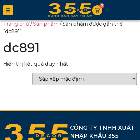
0
Trang chủ
/
Sản phẩm
/ Sản phẩm được gắn thẻ
“dc891”
dc891
Hiển thị kết quả duy nhất
CÔNG TY TNHH XUẤT
NHẬP KHẨU 355