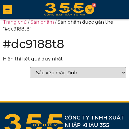
0
Trang chủ
/
Sản phẩm
/ Sản phẩm được gắn thẻ
“#dc9188t8”
#dc9188t8
Hiển thị kết quả duy nhất
CÔNG TY TNHH XUẤT
NHẬP KHẨU 355