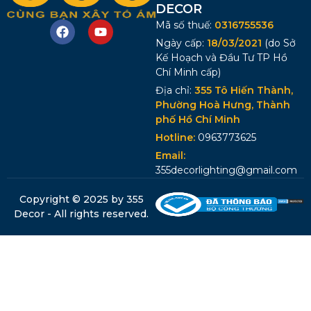
DECOR
Mã số thuế:
0316755536
Ngày cấp:
18/03/2021
(do Sở
Kế Hoạch và Đầu Tư TP Hồ
Chí Minh cấp)
Địa chỉ:
355 Tô Hiến Thành,
Phường Hoà Hưng, Thành
phố Hồ Chí Minh
Hotline:
0963773625
Email:
355decorlighting@gmail.com
Copyright © 2025 by 355
Decor - All rights reserved.