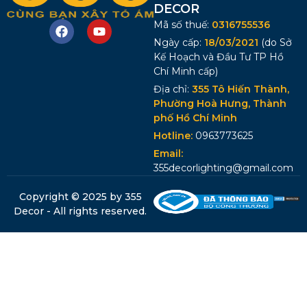
DECOR
Mã số thuế:
0316755536
Ngày cấp:
18/03/2021
(do Sở
Kế Hoạch và Đầu Tư TP Hồ
Chí Minh cấp)
Địa chỉ:
355 Tô Hiến Thành,
Phường Hoà Hưng, Thành
phố Hồ Chí Minh
Hotline:
0963773625
Email:
355decorlighting@gmail.com
Copyright © 2025 by 355
Decor - All rights reserved.