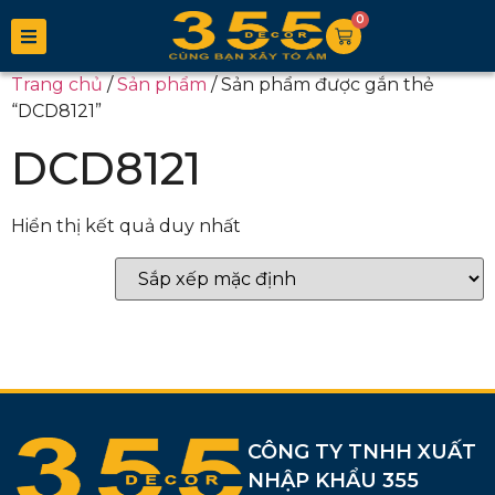
0
Trang chủ
/
Sản phẩm
/ Sản phẩm được gắn thẻ
“DCD8121”
DCD8121
Hiển thị kết quả duy nhất
CÔNG TY TNHH XUẤT
NHẬP KHẨU 355