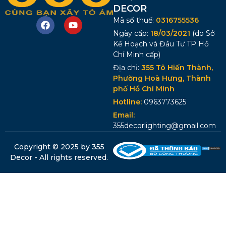
DECOR
Mã số thuế:
0316755536
Ngày cấp:
18/03/2021
(do Sở
Kế Hoạch và Đầu Tư TP Hồ
Chí Minh cấp)
Địa chỉ:
355 Tô Hiến Thành,
Phường Hoà Hưng, Thành
phố Hồ Chí Minh
Hotline:
0963773625
Email:
355decorlighting@gmail.com
Copyright © 2025 by 355
Decor - All rights reserved.